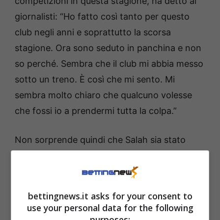
competizioni in questa stagione, ha detto ai
giornalisti: “Ho fatto così tanto per questo
club negli anni e soprattutto la scorsa
stagione. Ora sono seduto in panchina e non
so perché. Sembra che il club mi abbia messo
sotto un treno. È così che mi sento. Mi
sembra molto chiaro che qualcuno volesse
che fossi io a prendermi tutta la colpa.”
Non sorprende quindi che Salah sia stato
escluso dalla lista dei convocati per la
trasferta: non sarà quindi in campo a San
Siro. Sebbene Salah non sia riuscito a
bettingnews.it asks for your consent to
replicare le prestazioni straordinarie della
use your personal data for the following
stagione 2024-25, quella del titolo in Premier
purposes: