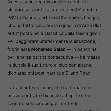
Questa serie negativa include anche la
clamorosa sconfitta interna per 4-1 contro il
PSV nell’ultima partita di Champions League,
che ha fatto scivolare la squadra di Arne Slot
al 13° posto nella classifica della fase a gironi.
Per peggiorare ulteriormente la situazione, il
fuoriclasse
Mohamed Salah
— in panchina
per la terza partita consecutiva — ha messo
in dubbio il suo futuro al club con alcune
dichiarazioni post-partita a Elland Road.
L’attaccante egiziano, che ha firmato un
nuovo contratto biennale ad aprile e ha
segnato solo cinque gol in tutte le