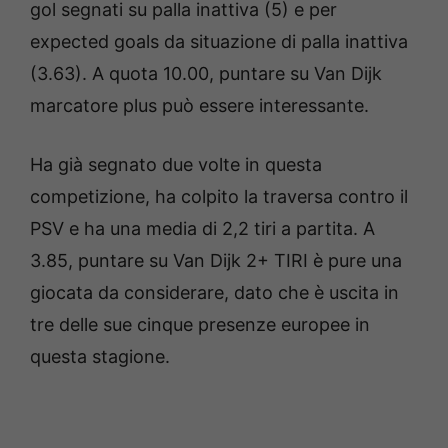
gol segnati su palla inattiva (5) e per
expected goals da situazione di palla inattiva
(3.63). A quota 10.00, puntare su Van Dijk
marcatore plus può essere interessante.
Ha già segnato due volte in questa
competizione, ha colpito la traversa contro il
PSV e ha una media di 2,2 tiri a partita. A
3.85, puntare su Van Dijk 2+ TIRI è pure una
giocata da considerare, dato che è uscita in
tre delle sue cinque presenze europee in
questa stagione.