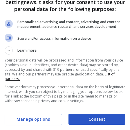
nee” dell’Inter sono uomini che possono
bettingnews.it asks for your consent to use your
personal data for the following purposes:
rtita. Ed è in base a questo che andiamo a
i per questo match.
Personalised advertising and content, advertising and content
measurement, audience research and services development
rd, le nostre scelte
Store and/or access information on a device
Learn more
 se la dovrebbe prendere
Marko Arnautovic.
Your personal data will be processed and information from your device
Monza, il centravanti austriaco lo scorso anno,
(cookies, unique identifiers, and other device data) may be stored by,
accessed by and shared with 319 partners, or used specifically by this
che in Champions League. E si potrebbe ripetere
site. We and our partners may use precise geolocation data.
List of
partners.
desi che come abbiamo visto, e non abbiamo
Some vendors may process your personal data on the basis of legitimate
uscire, sono davvero poca cosa.
interest, which you can object to by managing your options below. Look
for a link at the bottom of this page or in the site menu to manage or
withdraw consent in privacy and cookie settings.
Manage options
Consent