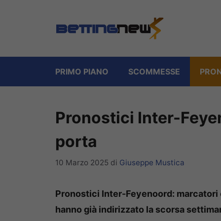
Vai
al
contenuto
PRIMO PIANO
SCOMMESSE
PRON
Pronostici Inter-Feyen
porta
10 Marzo 2025
di
Giuseppe Mustica
Pronostici Inter-Feyenoord: marcatori e 
hanno già indirizzato la scorsa settima