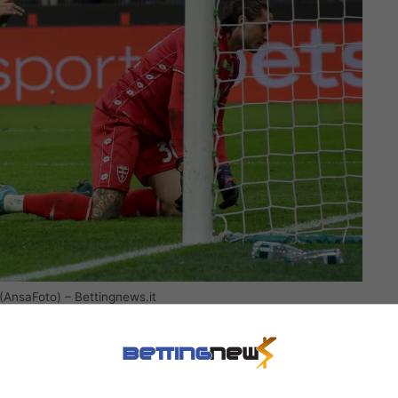
 (AnsaFoto) – Bettingnews.it
 dello scontro diretto contro l’Atalanta in
aghi dovrebbe fare un po’ di turnover. Quelle