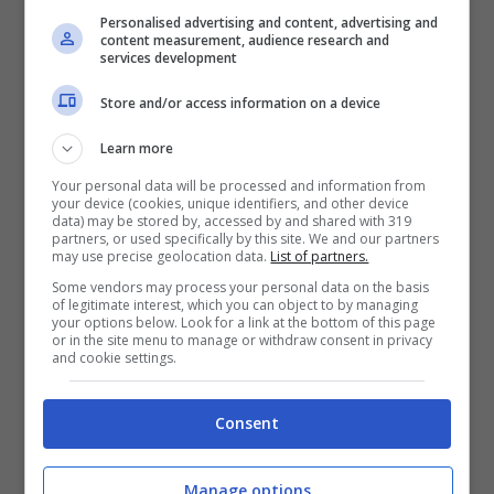
Quindi, ricapitolando: Asllani marcatore plus,
Personalised advertising and content, advertising and
content measurement, audience research and
Kramaric over 1,5 tiri in porta plus e Kaminski
services development
over 0,5 tiri in porta plus fanno una quota
Store and/or access information on a device
totale di 7.00 su Goldbet.
Learn more
Hoffenheim-Colonia, gli
Your personal data will be processed and information from
your device (cookies, unique identifiers, and other device
ammoniti
data) may be stored by, accessed by and shared with 319
partners, or used specifically by this site. We and our partners
may use precise geolocation data.
List of partners.
Leon
Advullahu
è quello che tra i padroni di
Some vendors may process your personal data on the basis
of legitimate interest, which you can object to by managing
casa ha fatto il maggior numero di tackle – in
your options below. Look for a link at the bottom of this page
or in the site menu to manage or withdraw consent in privacy
base anche ai minuti giocati – in questa
and cookie settings.
stagione. Un giocatore che attacca tutto
quello che passa dalle sue parti in mezzo al
Consent
campo. Un solo cartellino in stagione, nella
Manage options
prima giornata di campionato, crediamo si