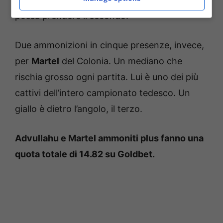
possa prendere il secondo.
Due ammonizioni in cinque presenze, invece,
per
Martel
del Colonia. Un mediano che
rischia grosso ogni partita. Lui è uno dei più
cattivi dell’intero campionato tedesco. Un
giallo è dietro l’angolo, il terzo.
Advullahu e Martel ammoniti plus fanno una
quota totale di 14.82 su Goldbet.