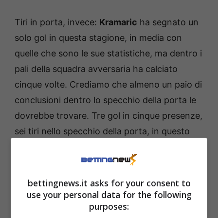
Tiri in porta, invece:
Kramaric
ha segnato un
solo gol in questa stagione, in media con
quelle che sono le sue statistiche, ma dentro i
pali della squadra avversaria ha calciato
cinque volte. Crediamo che almeno un paio di
conclusioni dentro lo specchio della porta le
dovrebbe trovare. Tre gol in cinque presenze,
sei tiri nello specchio della porta, in questo
avvio di stagione il migliore del Colonia è
Kaminski.
Attaccante esterno, ottimo sia con
i piedi che di testa, ha delle ottime possibilità
bettingnews.it asks for your consent to
di prendersi almeno una conclusione tra i pali.
use your personal data for the following
purposes: