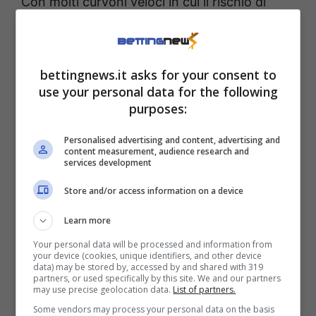
Con molti curvoni veloci in cui il rischio di
sovrasterzo è piuttosto elevato, la pista di
Silverstone
nasconde non poche insidie a
maggior ragione se la pioggia dovesse
bettingnews.it asks for your consent to
use your personal data for the following
scendere copiosa.
purposes:
A tal proposito, tra i piloti più sotto pressione
Personalised advertising and content, advertising and
content measurement, audience research and
occhio a
Colapinto.
Al centro di insistenti
services development
voci di mercato, il giovane pilota argentino –
Store and/or access information on a device
a punti nell’
ultimo GP d’Austria
– è finito nella
Learn more
ghiaia all’esterno della
Curva Club
, uno dei
Your personal data will be processed and information from
punti più tecnici del tracciato. Con lo spettro
your device (cookies, unique identifiers, and other device
data) may be stored by, accessed by and shared with 319
di
Bottas
come suo sostituto sempre più
partners, or used specifically by this site. We and our partners
may use precise geolocation data.
List of partners.
concreto, il ‘figlioccio’ di
Alonso
rischia di
Some vendors may process your personal data on the basis
pagare dazio in una pista nella quale non