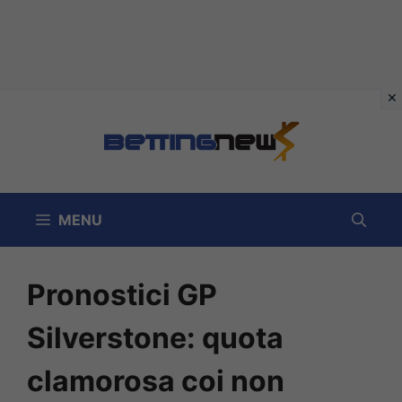
Vai
al
contenuto
MENU
Pronostici GP
Silverstone: quota
clamorosa coi non