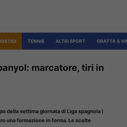
OSTICI
TENNIS
ALTRI SPORT
GRATTA & VI
anyol: marcatore, tiri in
po della settima giornata di Liga spagnola i
tro una formazione in forma. Le scelte