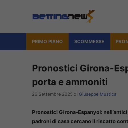
Vai
al
contenuto
PRIMO PIANO
SCOMMESSE
PRON
Pronostici Girona-Esp
porta e ammoniti
26 Settembre 2025
di
Giuseppe Mustica
Pronostici Girona-Espanyol: nell’antici
padroni di casa cercano il riscatto con