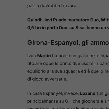
pali la dovrebbe trovare.
Quindi: Javi Puado marcatore Duo, Wits
0,5 tiri in porta Duo, su Sisal hanno un 
Girona-Espanyol, gli ammo
Ivan
Martin
ha preso un giallo nell’ulti
titolare dopo le prime due uscite in pan
equilibrio alla sua squadra ed è quello 
di gioco avversarie.
In casa Espanyol, invece,
Lozano
(un gi
principalmente su Gil, che giocherà a si
accentrarsi per trovare la giocata con la 