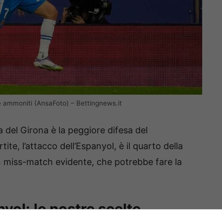
 e ammoniti (AnsaFoto) – Bettingnews.it
la del Girona è la peggiore difesa del
tite, l’attacco dell’Espanyol, è il quarto della
 miss-match evidente, che potrebbe fare la
yol: le nostre scelte