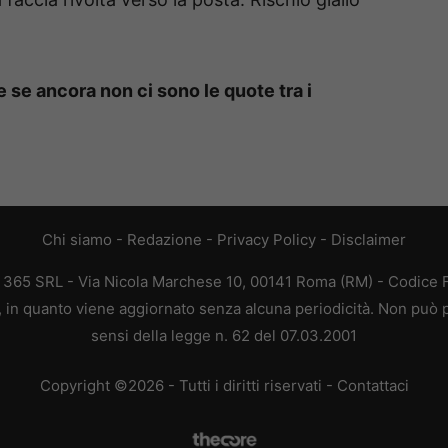
 se ancora non ci sono le quote tra i
Chi siamo
-
Redazione
-
Privacy Policy
-
Disclaimer
B 365 SRL - Via Nicola Marchese 10, 00141 Roma (RM) - Codice Fi
a, in quanto viene aggiornato senza alcuna periodicità. Non può p
sensi della legge n. 62 del 07.03.2001
Copyright ©2026 - Tutti i diritti riservati -
Contattaci