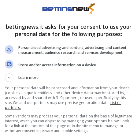
gli ospiti, quello che ha maggiori possibilità di
vi Puado.
L’esterno offensivo è già a quota 2 e
bettingnews.it asks for your consent to use your
ifesa del Girona – potrebbe trovare quello spazio
personal data for the following purposes:
 giocatore che sta vivendo un inizio d’annata
Personalised advertising and content, advertising and content
measurement, audience research and services development
Store and/or access information on a device
Learn more
Your personal data will be processed and information from your device
(cookies, unique identifiers, and other device data) may be stored by,
accessed by and shared with 319 partners, or used specifically by this
site. We and our partners may use precise geolocation data.
List of
partners.
Some vendors may process your personal data on the basis of legitimate
interest, which you can object to by managing your options below. Look
for a link at the bottom of this page or in the site menu to manage or
withdraw consent in privacy and cookie settings.