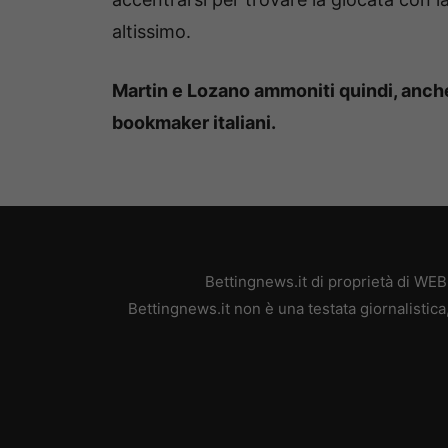
altissimo.
Martin e Lozano ammoniti quindi, anche
bookmaker italiani.
Bettingnews.it di proprietà di WE
Bettingnews.it non è una testata giornalistic