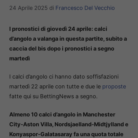
24 Aprile 2025
di
Francesco Del Vecchio
I pronostici di giovedì 24 aprile: calci
d’angolo a valanga in questa partite, subito a
caccia del bis dopo i pronostici a segno
martedì
I calci d’angolo ci hanno dato soffisfazioni
martedì 22 aprile con tutte e due le
proposte
fatte qui su BettingNews a segno.
Almeno 10 calci d’angolo in Manchester
City-Aston Villa, Nordsjaelland-Midtjylland e
Konyaspor-Galatasaray fa una quota totale