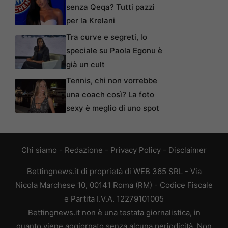
senza Qeqa? Tutti pazzi
per la Krelani
Tra curve e segreti, lo
speciale su Paola Egonu è
già un cult
Tennis, chi non vorrebbe
una coach così? La foto
sexy è meglio di uno spot
Chi siamo
-
Redazione
-
Privacy Policy
-
Disclaimer
Bettingnews.it di proprietà di WEB 365 SRL - Via
Nicola Marchese 10, 00141 Roma (RM) - Codice Fiscale
e Partita I.V.A. 12279101005
Bettingnews.it non è una testata giornalistica, in
quanto viene aggiornato senza alcuna periodicità. Non