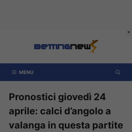
Vai
al
contenuto
MENU
Pronostici giovedì 24
aprile: calci d’angolo a
valanga in questa partite