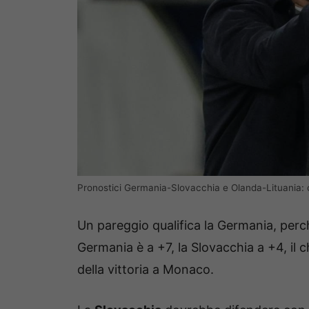
Pronostici Germania-Slovacchia e Olanda-Lituania: o
Un pareggio qualifica la Germania, per
Germania è a +7, la Slovacchia a +4, il c
della vittoria a Monaco.