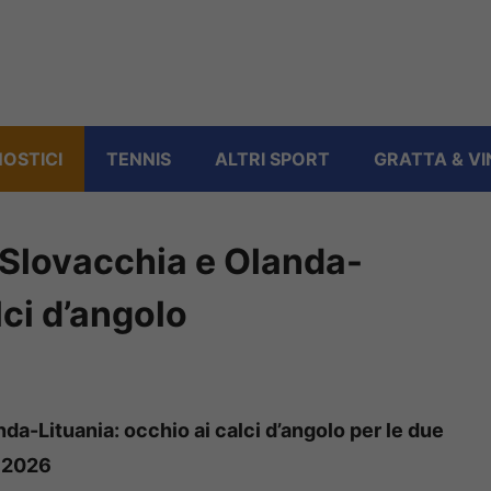
OSTICI
TENNIS
ALTRI SPORT
GRATTA & VI
Slovacchia e Olanda-
lci d’angolo
a-Lituania: occhio ai calci d’angolo per le due
l 2026