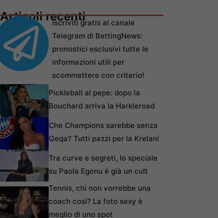
Articoli recenti
Iscriviti gratis al canale
Telegram di BettingNews:
pronostici esclusivi tutte le
informazioni utili per
scommettere con criterio!
Pickleball al pepe: dopo la
Bouchard arriva la Harkleroad
Che Champions sarebbe senza
Qeqa? Tutti pazzi per la Krelani
Tra curve e segreti, lo speciale
su Paola Egonu è già un cult
Tennis, chi non vorrebbe una
coach così? La foto sexy è
meglio di uno spot