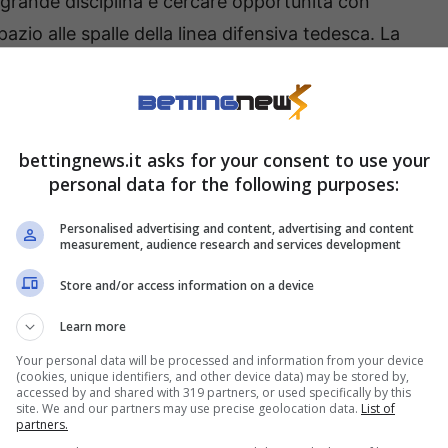
rande disciplina e cercare opportunità con
azio alle spalle della linea difensiva tedesca. La
ti, soprattutto davanti ai propri tifosi, e
ando presto. Nei precedenti incontri ufficiali tra
a dominare le corsie esterne, arrivando a 8 calci
bettingnews.it asks for your consent to use your
fide, un dato che mostra quanto spesso spinga il
personal data for the following purposes:
Personalised advertising and content, advertising and content
measurement, audience research and services development
care continuamente dalle fasce e a mandare
ti alti, il numero dei calci d’angolo dovrebbe
Store and/or access information on a device
 può costringere i difensori avversari a
Learn more
attutto perché la Slovacchia dovrà proteggere
Your personal data will be processed and information from your device
(cookies, unique identifiers, and other device data) may be stored by,
la palla.
L’over 6,5 calci d’angolo della
accessed by and shared with 319 partners, or used specifically by this
site. We and our partners may use precise geolocation data.
List of
mbra per tutti questi motivi una quota di
partners.