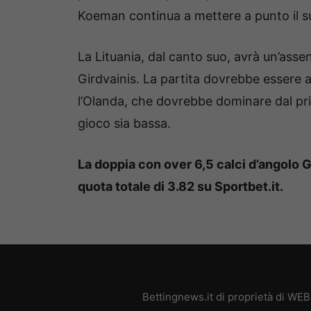
Koeman continua a mettere a punto il s
La Lituania, dal canto suo, avrà un’assen
Girdvainis. La partita dovrebbe essere a
l’Olanda, che dovrebbe dominare dal pri
gioco sia bassa.
La doppia con over 6,5 calci d’angolo 
quota totale di 3.82 su Sportbet.it.
Bettingnews.it di proprietà di WE