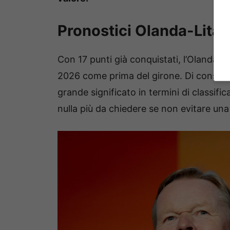
Pronostici Olanda-Litani
Con 17 punti già conquistati, l’Olanda è g
2026 come prima del girone. Di consegue
grande significato in termini di classifi
nulla più da chiedere se non evitare una