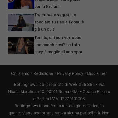
per la Krelani
Tra curve e segreti, lo
speciale su Paola Egonu è
già un cult
Tennis, chi non vorrebbe
una coach così? La foto
sexy è meglio di uno spot
Chi siamo
-
Redazione
-
Privacy Policy
-
Disclaimer
Bettingnews.it di proprietà di WEB 365 SRL - Via
Nicola Marchese 10, 00141 Roma (RM) - Codice Fiscale
e Partita I.V.A. 12279101005
Bettingnews.it non è una testata giornalistica, in
quanto viene aggiornato senza alcuna periodicità. Non