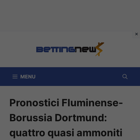
Vai
al
contenuto
MENU
Pronostici Fluminense-
Borussia Dortmund:
quattro quasi ammoniti