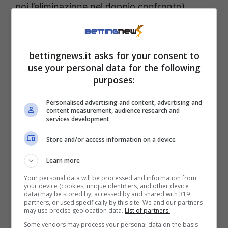
poi l’eliminazione nel doppio confronto).
In quella gara Serhou Guirassy ha messo a
segno una tripletta, chiudendo la Champions
bettingnews.it asks for your consent to
use your personal data for the following
League 2024-25 come capocannoniere a pari
purposes:
merito con Raphinha, con 13 gol – un record
per il club. L’attaccante guineano ha segnato
Personalised advertising and content, advertising and
content measurement, audience research and
in ognuna delle ultime sei partite ufficiali
services development
disputate. In questo post ci soffermiamo però
Store and/or access information on a device
sui quasi ammoniti plus: il pronostico è
Learn more
vincente se il calciatore o il suo sostituto
Your personal data will be processed and information from
becca un cartellino o commette almeno due
your device (cookies, unique identifiers, and other device
data) may be stored by, accessed by and shared with 319
falli.
partners, or used specifically by this site. We and our partners
may use precise geolocation data.
List of partners.
Some vendors may process your personal data on the basis