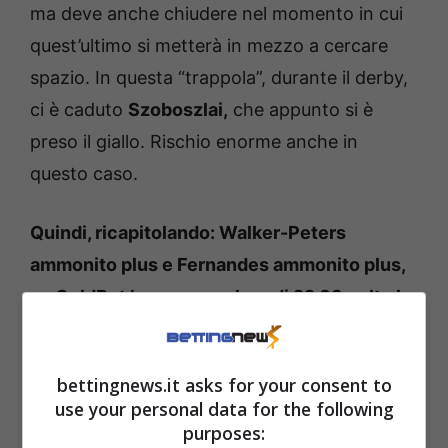
ma deve anche chiudere nel momento in cui
quest’ultimo si metterà in mezzo a cercare
spazio. In questa “trappola”, durante il derby,
ci è caduto
Szoboszlai,
che appunto si è
preso il giallo. Rischio enorme anche in
questo caso.
Quindi, ricapitolando: Walker-Peters
ammonito plus e Fernandes ammonito plus,
su GoldBet hanno un valore di 22,83 volte la
posta.
bettingnews.it asks for your consent to
Everton-West Ham, marcatore
use your personal data for the following
e tiri
purposes: