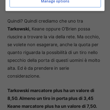
Manage options
allora il quadro è completo.
Quindi? Quindi crediamo che uno tra
Tarkowski,
Keane oppure O’Brien possa
riuscire a trovare la via della rete. Ma occhio,
se volete non esagerare, anche la quota per
quanto riguarda la possibilità di un tiro nello
specchio della porta di questi uomini è molto
alta. Ed è da prendere in serie
considerazione.
Tarkowski marcatore plus ha un valore di
8,50. Almeno un tiro in porta plus di 3,45
Keane marcatore plus ha un valore di 7,50.