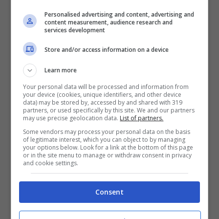
Personalised advertising and content, advertising and
Con un Everton che come detto prima parte
content measurement, audience research and
services development
con tutti i favori del pronostico, e con un
West Ham che nel corso di questa stagione
Store and/or access information on a device
ha già preso sette gol direttamente su palle
Learn more
inattive, crediamo fortemente che uno dei
Your personal data will be processed and information from
centrali dei padroni di casa possa riuscire a
your device (cookies, unique identifiers, and other device
data) may be stored by, accessed by and shared with 319
rendersi pericoloso.
partners, or used specifically by this site. We and our partners
may use precise geolocation data.
List of partners.
Some vendors may process your personal data on the basis
L’Everton (3,17) è dietro solo all’Arsenal (3,48)
of legitimate interest, which you can object to by managing
your options below. Look for a link at the bottom of this page
per xGF su calci piazzati, ed è un altro dato
or in the site menu to manage or withdraw consent in privacy
and cookie settings.
da tenere in considerazione. Se poi teniamo
conto che nelle Toffees ci sono dei giocatori
Consent
in grado di battere punizioni in maniera molto
precisa, e calci d’angolo allo stesso modo,