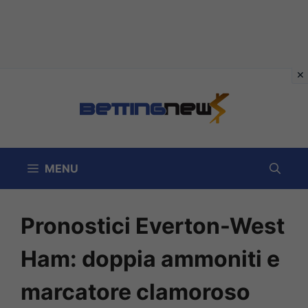
Vai
al
contenuto
MENU
Pronostici Everton-West
Ham: doppia ammoniti e
marcatore clamoroso