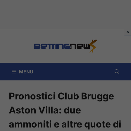
Vai
al
contenuto
MENU
Pronostici Club Brugge
Aston Villa: due
ammoniti e altre quote di