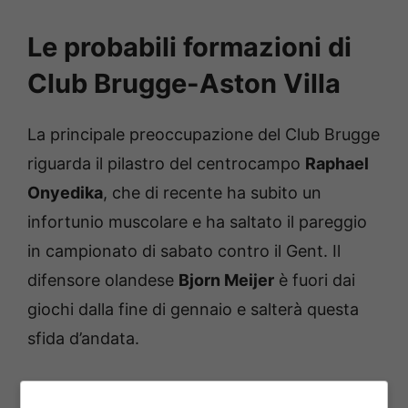
Le probabili formazioni di
Club Brugge-Aston Villa
La principale preoccupazione del Club Brugge
riguarda il pilastro del centrocampo
Raphael
Onyedika
, che di recente ha subito un
infortunio muscolare e ha saltato il pareggio
in campionato di sabato contro il Gent. Il
difensore olandese
Bjorn Meijer
è fuori dai
giochi dalla fine di gennaio e salterà questa
sfida d’andata.
Capitano e sicuro titolare a centrocampo,