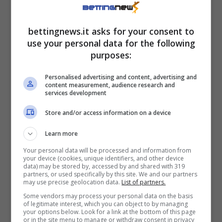
Hans Vanaken ha giocato ogni minuto
dell’attuale stagione di Champions League: il
bettingnews.it asks for your consent to
suo rigore decisivo contro il Villa è stato il suo
use your personal data for the following
purposes:
20º gol nelle competizioni UEFA.
Personalised advertising and content, advertising and
Chemsdine Talbi
– che ha attirato
content measurement, audience research and
services development
l’attenzione sul mercato dopo aver
Store and/or access information on a device
contribuito a tre gol nelle sue ultime due
partite europee – dovrebbe affiancare Ferran
Learn more
Jutglà in attacco.
Your personal data will be processed and information from
your device (cookies, unique identifiers, and other device
data) may be stored by, accessed by and shared with 319
partners, or used specifically by this site. We and our partners
Pronto a fare il suo debutto in Champions
may use precise geolocation data.
List of partners.
League con l’Aston Villa, Marco Asensio ha
Some vendors may process your personal data on the basis
of legitimate interest, which you can object to by managing
segnato quattro gol nelle sue ultime tre
your options below. Look for a link at the bottom of this page
or in the site menu to manage or withdraw consent in privacy