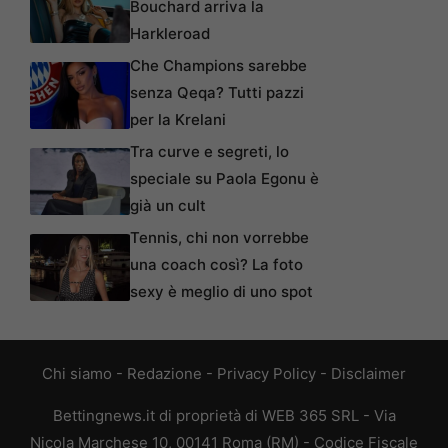
Bouchard arriva la
Harkleroad
Che Champions sarebbe
senza Qeqa? Tutti pazzi
per la Krelani
Tra curve e segreti, lo
speciale su Paola Egonu è
già un cult
Tennis, chi non vorrebbe
una coach così? La foto
sexy è meglio di uno spot
Chi siamo
-
Redazione
-
Privacy Policy
-
Disclaimer
Bettingnews.it di proprietà di WEB 365 SRL - Via
Nicola Marchese 10, 00141 Roma (RM) - Codice Fiscale