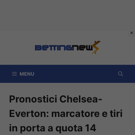
Vai
al
contenuto
MENU
Pronostici Chelsea-
Everton: marcatore e tiri
in porta a quota 14