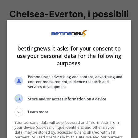
Chelsea-Everton, i possibili
tiratori dell’incontro
Verticalità e aggressione rapida sui portatori
bettingnews.it asks for your consent to
di palla sfruttando le sgasate offerte dalle
use your personal data for the following
purposes:
corsie esterne. Queste le armi più importanti
sfruttate a più riprese dal
Chelsea
in questa
Personalised advertising and content, advertising and
content measurement, audience research and
stagione. L’attacco – però – è chiamato a
services development
garantire qualcosa in più da un punto di vista
Store and/or access information on a device
realizzativo. A tal proposito, in ottica tiratori,
Learn more
intriga e non poco
Nicolas Jackson.
Your personal data will be processed and information from
your device (cookies, unique identifiers, and other device
L’attaccante del Chelsea prova spesso la
data) may be stored by, accessed by and shared with 319
partners, or used specifically by this site. We and our partners