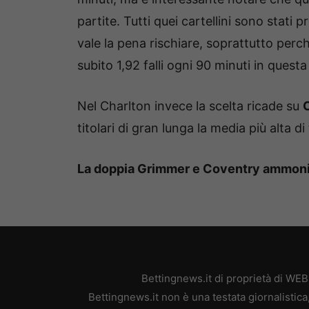
partite. Tutti quei cartellini sono stati 
vale la pena rischiare, soprattutto perc
subito 1,92 falli ogni 90 minuti in questa
Nel Charlton invece la scelta ricade su
titolari di gran lunga la media più alta di
La doppia Grimmer e Coventry ammoniti
Bettingnews.it di proprietà di WE
Bettingnews.it non è una testata giornalistic