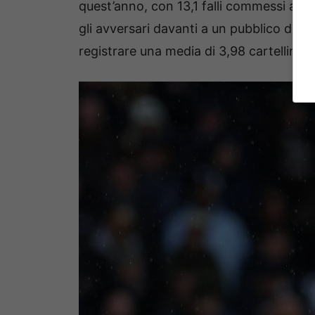
quest’anno, con 13,1 falli commessi a p
gli avversari davanti a un pubblico di c
registrare una media di 3,98 cartellini a