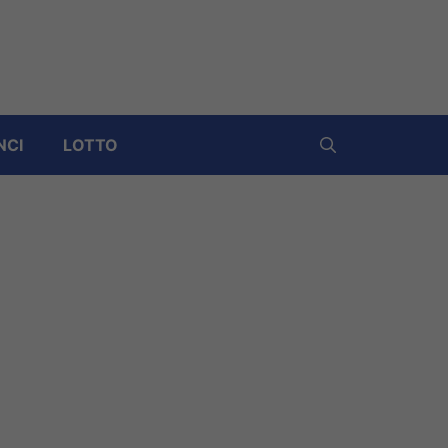
NCI
LOTTO