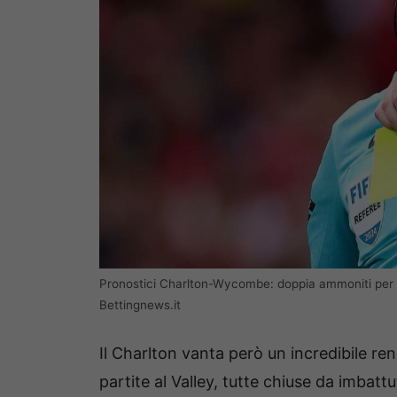
Pronostici Charlton-Wycombe: doppia ammoniti per l
Bettingnews.it
Il Charlton vanta però un incredibile ren
partite al Valley, tutte chiuse da imbattu