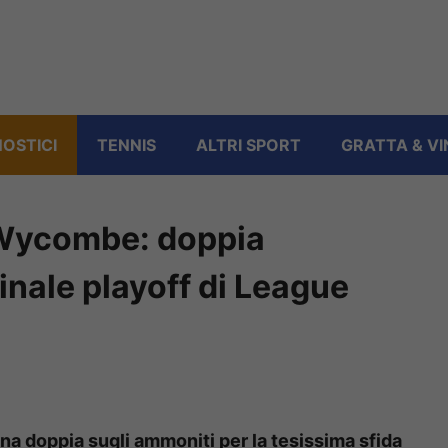
OSTICI
TENNIS
ALTRI SPORT
GRATTA & VI
-Wycombe: doppia
inale playoff di League
 doppia sugli ammoniti per la tesissima sfida