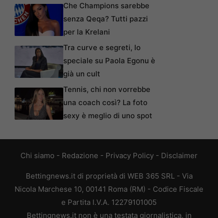
Che Champions sarebbe
senza Qeqa? Tutti pazzi
per la Krelani
Tra curve e segreti, lo
speciale su Paola Egonu è
già un cult
Tennis, chi non vorrebbe
una coach così? La foto
sexy è meglio di uno spot
Chi siamo
-
Redazione
-
Privacy Policy
-
Disclaimer
Bettingnews.it di proprietà di WEB 365 SRL - Via
Nicola Marchese 10, 00141 Roma (RM) - Codice Fiscale
e Partita I.V.A. 12279101005
Bettingnews.it non è una testata giornalistica, in