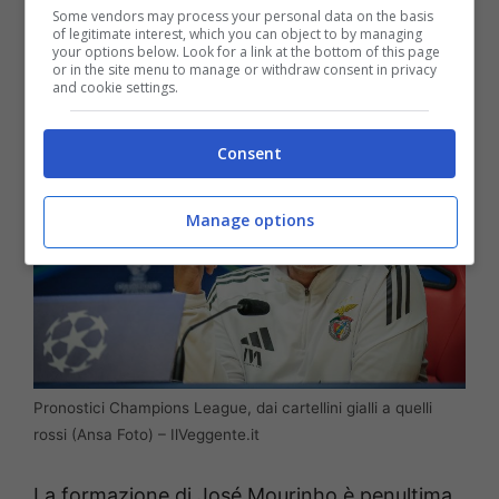
squadre sono ancora a secco di successi
Some vendors may process your personal data on the basis
of legitimate interest, which you can object to by managing
nella fase a gironi della Champions League.
your options below. Look for a link at the bottom of this page
or in the site menu to manage or withdraw consent in privacy
and cookie settings.
Consent
Manage options
Pronostici Champions League, dai cartellini gialli a quelli
rossi (Ansa Foto) – IlVeggente.it
La formazione di José Mourinho è penultima