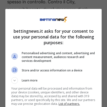
spesso in controllo. Contro il City,
presumibilmente, dovrà rincorrere di più.
Nella Champions 2024/25 è stato ammonito
due volte. La sua quota come quasi ammonito
bettingnews.it asks for your consent to
plus è 2.70.
use your personal data for the following
purposes:
Pronostici Champions
Personalised advertising and content, advertising and
League, dai cartellini gialli
content measurement, audience research and
services development
a quelli rossi
Store and/or access information on a device
La pressione al Da Luz sarà alle stelle. Sia il
Learn more
Benfica
che il
Bayer Leverkusen
si
Your personal data will be processed and information from
your device (cookies, unique identifiers, and other device
presentano a questo appuntamento con la
data) may be stored by, accessed by and shared with 319
partners, or used specifically by this site. We and our partners
disperata necessità di vincere: entrambe le
may use precise geolocation data.
List of partners.