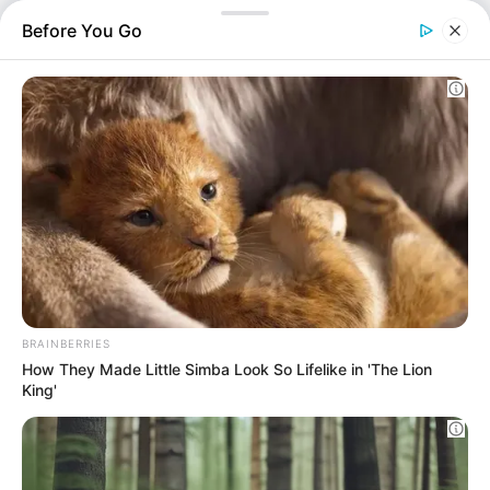
15 Luglio 2025
di
Giuseppe Mustica
Pronostici Champions League 15 luglio.
Ecco cinque partite di questo turno che
potrebbero finire over. Le nostre scelte per
una quota 9
Sono dodici le partite in programma martedì
15 luglio valide per le qualificazioni alla fase a
gironi della prossima
Champions
League
.
Partite di ritorno, ovviamente, visto che il
primo turno si è giocato la scorsa settimana.
E così come è successo la scorsa settimana,