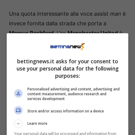
Una quota interessante alla voce
assist man
è
invece fornita dalla strada che porta a
Marcus Rashford
. L’ex
Manchester United
è
stato di gran lunga il
calciatore più incisivo
delle ultime settimane in casa blaugrana
.
bettingnews.it asks for your consent to
Prova ne siano i
due gol e i quattro assist
in
use your personal data for the following
Liga con cui l’ex
Manchester United
si è
purposes:
issato a indiscusso punto di riferimento della
Personalised advertising and content, advertising and
compagine di Flick.
content measurement, audience research and
services development
Store and/or access information on a device
Learn more
Your personal data will be processed and information from