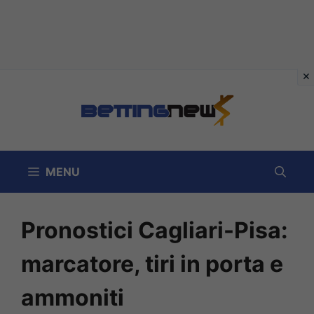
Vai
al
contenuto
MENU
Pronostici Cagliari-Pisa:
marcatore, tiri in porta e
ammoniti