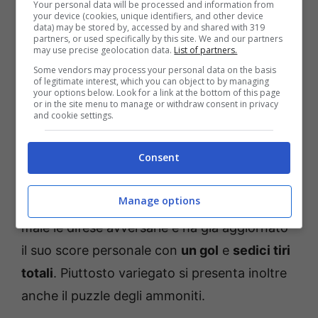
Your personal data will be processed and information from
your device (cookies, unique identifiers, and other device
data) may be stored by, accessed by and shared with 319
partners, or used specifically by this site. We and our partners
may use precise geolocation data.
List of partners.
Some vendors may process your personal data on the basis
of legitimate interest, which you can object to by managing
your options below. Look for a link at the bottom of this page
or in the site menu to manage or withdraw consent in privacy
and cookie settings.
Pronostici Cagliari-Pisa: tiratori e ammoniti (Ansa Foto) –
BettingNews.it
Consent
Sull’altro versante, occhio al ‘solito’
Meister
e
Manage options
a
Idrissa Touré
: il jolly del Pisa sa come far
male le difese avversarie e ha già aggiornato
il suo score personale con
un gol
e
sedici tiri
totali
. Piuttosto variegato si presenta inoltre
anche il puzzle degli ammoniti.