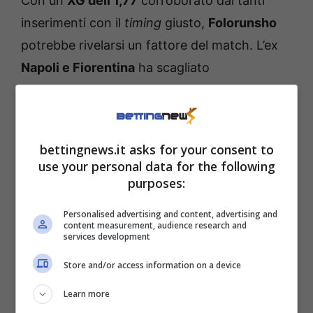
Con un
XG dell’1,77
corroborato dai tanti
inserimenti con il
timing
giusto,
Folorunsho
potrebbe rivelarsi un fattore del match. L’ex
Napoli e Fiorentina
ha scagliato
complessivamente
diciassette conclusioni
(di cui cinque finite tra i pali avversari), cifra
non banale per un centrocampista. Se la
bettingnews.it asks for your consent to
partita dovesse faticare a decollare, un suo
use your personal data for the following
blitz potrebbe aprire la
scatola difensiva di
purposes:
Gilardino
.
Personalised advertising and content, advertising and
content measurement, audience research and
services development
Store and/or access information on a device
Learn more