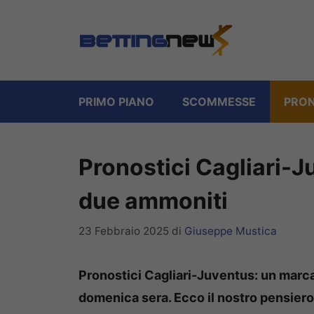
Vai
al
contenuto
PRIMO PIANO
SCOMMESSE
PRON
Pronostici Cagliari-J
due ammoniti
23 Febbraio 2025
di
Giuseppe Mustica
Pronostici Cagliari-Juventus: un marc
domenica sera. Ecco il nostro pensiero