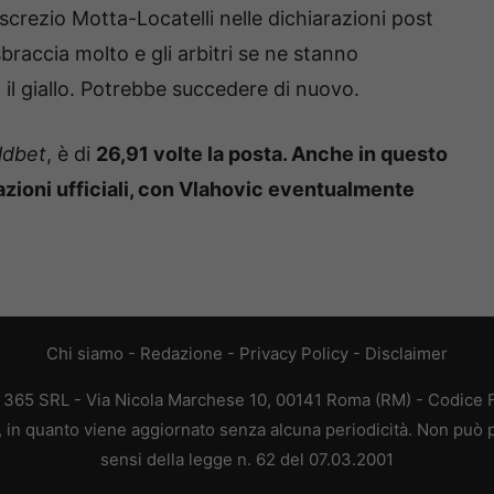
screzio Motta-Locatelli nelle dichiarazioni post
sbraccia molto e gli arbitri se ne stanno
il giallo. Potrebbe succedere di nuovo.
ldbet
, è di
26,91 volte la posta. Anche in questo
ioni ufficiali, con Vlahovic eventualmente
Chi siamo
-
Redazione
-
Privacy Policy
-
Disclaimer
B 365 SRL - Via Nicola Marchese 10, 00141 Roma (RM) - Codice Fi
a, in quanto viene aggiornato senza alcuna periodicità. Non può p
sensi della legge n. 62 del 07.03.2001