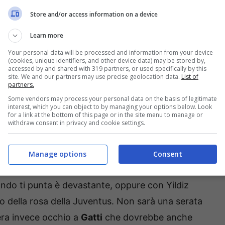
Store and/or access information on a device
ntus, ecco le scelte
Learn more
Your personal data will be processed and information from your device
 il gol. E dobbiamo affidarci ancora a
Kolo
(cookies, unique identifiers, and other device data) may be stored by,
accessed by and shared with 319 partners, or used specifically by this
 A. Ormai Motta ha deciso di far accomodare
site. We and our partners may use precise geolocation data.
List of
partners.
 serbo si possa prendere una maglia da titolare. Il
Some vendors may process your personal data on the basis of legitimate
mo minuto, pronto a sfruttare le sue
interest, which you can object to by managing your options below. Look
for a link at the bottom of this page or in the site menu to manage or
e a segnare.
withdraw consent in privacy and cookie settings.
o pensiamo ad
Augello
del Cagliari come prima
Manage options
Consent
ne ne ha presi pochissimi di cartellini ma se la
do ti punta è devastante, oppure con Yildiz
o della rosa della Juventus. Non sarà una serata
nera invece occhio a
Gatti
che dovrebbe anche