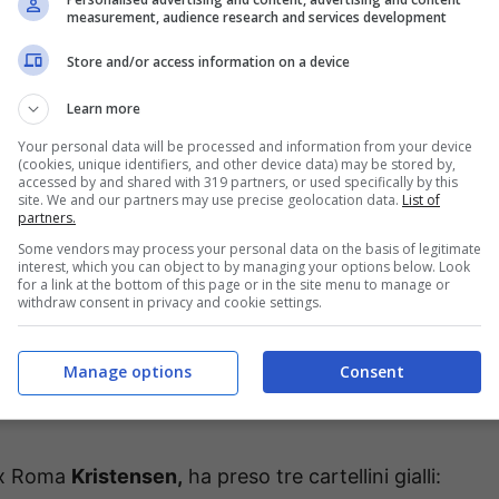
measurement, audience research and services development
punta, almeno sulla carta dovrebbe essere così
o tempo per lavorare, è il nostro uomo.
Store and/or access information on a device
Learn more
vato nel corso delle ultime ore di mercato,
Ben
Your personal data will be processed and information from your device
o una maglia da titolare. Il giocatore prelevato
(cookies, unique identifiers, and other device data) may be stored by,
accessed by and shared with 319 partners, or used specifically by this
nte, ha le carte in regola per centrare almeno
site. We and our partners may use precise geolocation data.
List of
partners.
incluso eventuale sostituto). L’anno scorso in
Some vendors may process your personal data on the basis of legitimate
 una media di 1,8 tiri a partita. E trattandosi
interest, which you can object to by managing your options below. Look
for a link at the bottom of this page or in the site menu to manage or
rare e farsi conoscere con qualche tiro dalla
withdraw consent in privacy and cookie settings.
ita attenzione. Dall’altro lato, invece, occhio a
Manage options
Consent
 e dall’assist nella gara contro l’Hoffenheim. Ci
’ex Roma
Kristensen,
ha preso tre cartellini gialli: