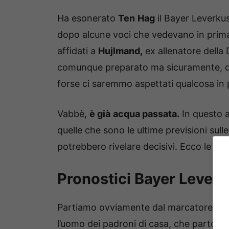
Ha esonerato
Ten
Hag
il Bayer Leverku
dopo alcune voci che vedevano in prima 
affidati a
Hujlmand,
ex allenatore della
comunque preparato ma sicuramente, da u
forse ci saremmo aspettati qualcosa in 
Vabbè,
è già
acqua passata.
In questo a
quelle che sono le ultime previsioni sulle
potrebbero rivelare decisivi. Ecco le sce
Pronostici Bayer Leverk
Partiamo ovviamente dal marcatore e con
l’uomo dei padroni di casa, che partono