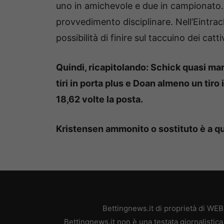
uno in amichevole e due in campionato.
provvedimento disciplinare. Nell’Eintra
possibilità di finire sul taccuino dei cat
Quindi, ricapitolando: Schick quasi ma
tiri in porta plus e Doan almeno un tiro
18,62 volte la posta.
Kristensen ammonito o sostituto è a q
Bettingnews.it di proprietà di WE
Bettingnews.it non è una testata giornalistic