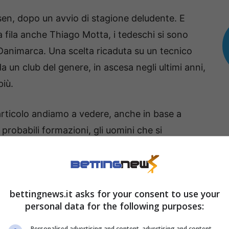
sen, dopo un avvio di stagione deludente. E
fila anche Thiago Motta, i tedeschi si sono
 Danimarca. Una scelta ricaduta su un tecnico
n club del genere, in ascesa negli ultimi anni,
più.
rticolo andiamo a vedere, anche in base a
 probabili formazioni, gli uomini che si
lte.
usen-Eintracht: le scelte
bettingnews.it asks for your consent to use your
personal data for the following purposes:
 due gol in tre partite in due partite,
Schick
è
 decisamente favoriti, che può svolgere un ruolo
Personalised advertising and content, advertising and content