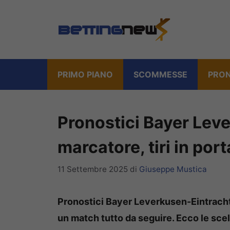
Vai
al
contenuto
PRIMO PIANO
SCOMMESSE
PRON
Pronostici Bayer Lev
marcatore, tiri in po
11 Settembre 2025
di
Giuseppe Mustica
Pronostici Bayer Leverkusen-Eintracht
un match tutto da seguire. Ecco le scel