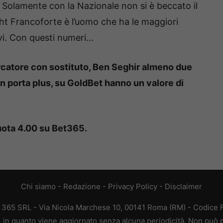
 Solamente con la Nazionale non si è beccato il
cht Francoforte è l’uomo che ha le maggiori
tivi. Con questi numeri…
rcatore con sostituto, Ben Seghir almeno due
 in porta plus, su GoldBet hanno un valore di
uota 4.00 su Bet365.
Chi siamo
-
Redazione
-
Privacy Policy
-
Disclaimer
B 365 SRL - Via Nicola Marchese 10, 00141 Roma (RM) - Codice Fi
a, in quanto viene aggiornato senza alcuna periodicità. Non può p