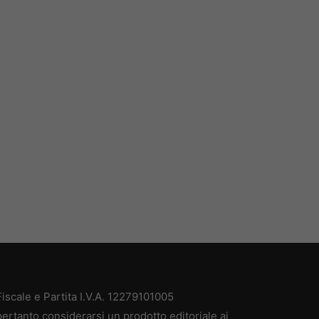
scale e Partita I.V.A. 12279101005
ertanto considerarsi un prodotto editoriale ai