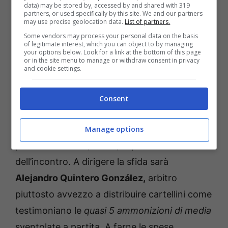
l’ex
Salisburgo
è il calciatore della
Real
data) may be stored by, accessed by and shared with 319
partners, or used specifically by this site. We and our partners
Sociedad
che ha provato il maggior
numero
may use precise geolocation data.
List of partners.
di conclusioni (35)
, nove delle quali
Some vendors may process your personal data on the basis
of legitimate interest, which you can object to by managing
indirizzate nello specchio di porta avversario.
your options below. Look for a link at the bottom of this page
or in the site menu to manage or withdraw consent in privacy
and cookie settings.
Il talento del classe ‘2002 e la sua capacità di
inserirsi a fari spenti, unita ad una tecnica di
Consent
base di sicuro avvenire, possono impensierire
il
Barcellona
: l’opzione tiratore plus ha un suo
Manage options
perché. Veniamo, infine, ai possibili ammoniti
dell’incontro. A dirigere la sfida sarà
Alejandro Quintero
González,
arbitro
piuttosto avvezzo a distribuire cartellini come
testimoniano le
quasi 5 ammonizioni di media
sventolate a partita. A farne le spese,