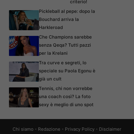
criterio!
Pickleball al pepe: dopo la
Bouchard arriva la
Harkleroad
Che Champions sarebbe
senza Qeqa? Tutti pazzi
per la Krelani
Tra curve e segreti, lo
speciale su Paola Egonu è
già un cult
Tennis, chi non vorrebbe
una coach così? La foto
sexy è meglio di uno spot
Chi siamo
-
Redazione
-
Privacy Policy
-
Disclaimer