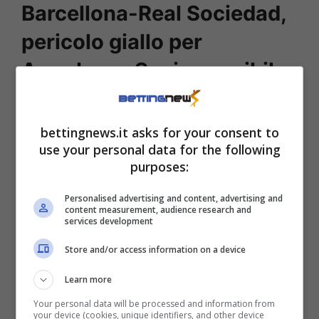
Barcellona-Real Sociedad,
pericolo giallo per
Aramburu: Sucic possibile
tiratore
bettingnews.it asks for your consent to
Il Barcellona farà la partita, ma occhio alle
use your personal data for the following
ripartenze della
Real Sociedad
. Il tenere la
purposes:
difesa molto alta ha spesso creato problemi
Personalised advertising and content, advertising and
al reparto arretrato dei catalani che, se
content measurement, audience research and
services development
attaccanti in velocità, possono andare in
Store and/or access information on a device
difficoltà. Tra i calciatori della compagine
basca on
fire
, ad esempio, impossibile non
Learn more
menzionare
Sucic
: vecchio pallino dell’Inter,
Your personal data will be processed and information from
your device (cookies, unique identifiers, and other device