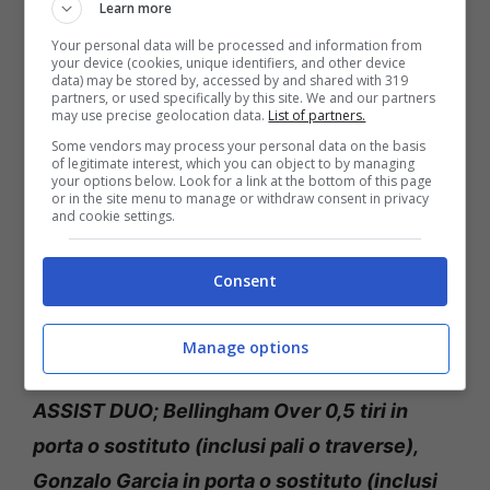
ipotesi altamente credibile.
Learn more
Your personal data will be processed and information from
your device (cookies, unique identifiers, and other device
Ad ogni modo sarà molto verosimilmente il
data) may be stored by, accessed by and shared with 319
partners, or used specifically by this site. We and our partners
Barcellona
a dettare i ritmi dell’incontro. Con
may use precise geolocation data.
List of partners.
Raphinha e Yamal out,
Flick si affida a
Some vendors may process your personal data on the basis
of legitimate interest, which you can object to by managing
Rashford e a Lewandowski
in attacco:
your options below. Look for a link at the bottom of this page
or in the site menu to manage or withdraw consent in privacy
intrigante la voce
Assist o Marcatore
per
and cookie settings.
l’esterno inglese, quasi inevitabile ipotizzare
un gol del bomber polacco. La festa è sempre
Consent
più vicina.
Manage options
Lewandowski marcatore; Rashford SEGNA o
ASSIST DUO; Bellingham Over 0,5 tiri in
porta o sostituto (inclusi pali o traverse),
Gonzalo Garcia in porta o sostituto (inclusi