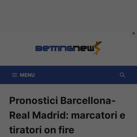
Vai
al
contenuto
MENU
Pronostici Barcellona-
Real Madrid: marcatori e
tiratori on fire