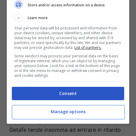
gol,
scagliando tre conclusioni
verso lo
Store and/or access information on a device
specchio di porta avversario (di cui due di
Learn more
testa).
Your personal data will be processed and information from
your device (cookies, unique identifiers, and other device
data) may be stored by, accessed by and shared with 319
Non impeccabile nel breve e spesso piuttosto
partners, or used specifically by this site. We and our partners
may use precise geolocation data.
List of partners.
distratto in marcatura, Araujo potrebbe
Some vendors may process your personal data on the basis
of legitimate interest, which you can object to by managing
concedere qualcosa all’
ex Real Madrid
e
your options below. Look for a link at the bottom of this page
or in the site menu to manage or withdraw consent in privacy
Roma
: almeno un suo tiro in porta è da
and cookie settings.
mettere in preventivo. Capitolo ammoniti:
Arambarri
ha chiuso la scorsa stagione con
Consent
ben
10 ammonizioni a carico
. Il dato è ancor
più significativo visto che i
contrasti
Manage options
effettuati furono solo 29
: il
fac totum
del
Getafe tende insomma ad entrare in ritardo