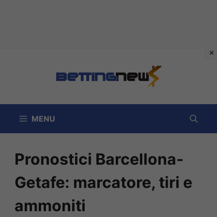
Vai
al
contenuto
MENU
Pronostici Barcellona-
Getafe: marcatore, tiri e
ammoniti