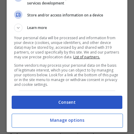
Almeno due tiri nello specchio della porta,
services development
invece, ce li aspettiamo da quell’altro
Store and/or access information on a device
fenomeno di
Yamal.
Tecnica cristallina,
Learn more
indiscussa, siamo certi che ci farà divertire
Your personal data will be processed and information from
per moltissimi anni. Lui è uno che si accentra
your device (cookies, unique identifiers, and other device
data) may be stored by, accessed by and shared with 319
e cerca la giocata magica da tutte le
partners, or used specifically by this site. We and our partners
may use precise geolocation data.
List of partners.
posizioni. Sì, almeno due tiri. Un tiro in porta,
Some vendors may process your personal data on the basis
rimanendo sempre in tema Barcellona, invece
of legitimate interest, which you can object to by managing
your options below. Look for a link at the bottom of this page
per
Raphinha.
Cresciuto in maniera
or in the site menu to manage or withdraw consent in privacy
and cookie settings.
esponenziale con Flick in panchina, il
brasiliano è diventato anche molto più
Consent
concreto sottoporta. Capocannoniere della
Champions attuale, infine, una conclusione
Manage options
nello specchio la potrebbe pure trovare