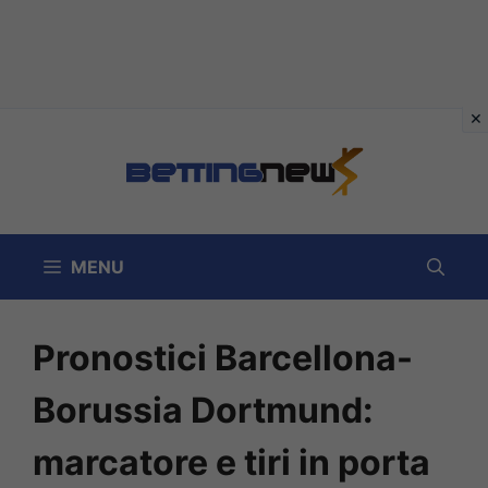
Vai
al
contenuto
MENU
Pronostici Barcellona-
Borussia Dortmund:
marcatore e tiri in porta