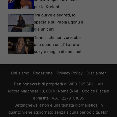
per la Krelani
Tra curve e segreti, lo
speciale su Paola Egonu è
già un cult
Tennis, chi non vorrebbe
una coach così? La foto
sexy è meglio di uno spot
Chi siamo
-
Redazione
-
Privacy Policy
-
Disclaimer
Bettingnews.it di proprietà di WEB 365 SRL - Via
Nicola Marchese 10, 00141 Roma (RM) - Codice Fiscale
e Partita I.V.A. 12279101005
Bettingnews.it non è una testata giornalistica, in
quanto viene aggiornato senza alcuna periodicità. Non