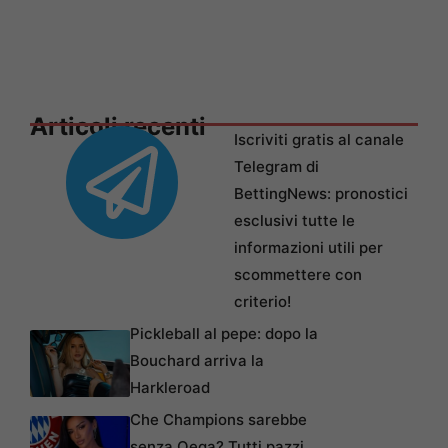
Articoli recenti
Iscriviti gratis al canale
Telegram di
BettingNews: pronostici
esclusivi tutte le
informazioni utili per
scommettere con
criterio!
Pickleball al pepe: dopo la
Bouchard arriva la
Harkleroad
Che Champions sarebbe
senza Qeqa? Tutti pazzi