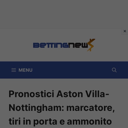
Vai
al
contenuto
MENU
Pronostici Aston Villa-
Nottingham: marcatore,
tiri in porta e ammonito