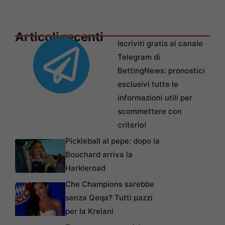
Articoli recenti
Iscriviti gratis al canale
Telegram di
BettingNews: pronostici
esclusivi tutte le
informazioni utili per
scommettere con
criterio!
Pickleball al pepe: dopo la
Bouchard arriva la
Harkleroad
Che Champions sarebbe
senza Qeqa? Tutti pazzi
per la Krelani