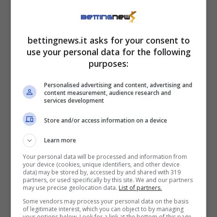
doppio appuntamento tra campionato e
Champions. Ritroverà una maglia da titolare
bettingnews.it asks for your consent to
nel cuore dell’attacco e cercherà in tutti i
use your personal data for the following
modi di trovare la via della rete. In 29
purposes:
presenze ha fatto 13 gol, gli stessi proprio di
Personalised advertising and content, advertising and
quelli che ci dicono i suoi personali Expected.
content measurement, audience research and
services development
Insomma, uno che quando trova la porta,
Store and/or access information on a device
segna. E potrebbe succederà la stessa cosa
nel prossimo match.
Learn more
Your personal data will be processed and information from
your device (cookies, unique identifiers, and other device
E chi calcia in porta? Puntiamo sempre su un
data) may be stored by, accessed by and shared with 319
partners, or used specifically by this site. We and our partners
giocatore del Villa, che da quando è arrivato
may use precise geolocation data.
List of partners.
in Premier League lo scorso gennaio, sta
Some vendors may process your personal data on the basis
of legitimate interest, which you can object to by managing
ancora dimostrando di essere un giocatore
your options below. Look for a link at the bottom of this page