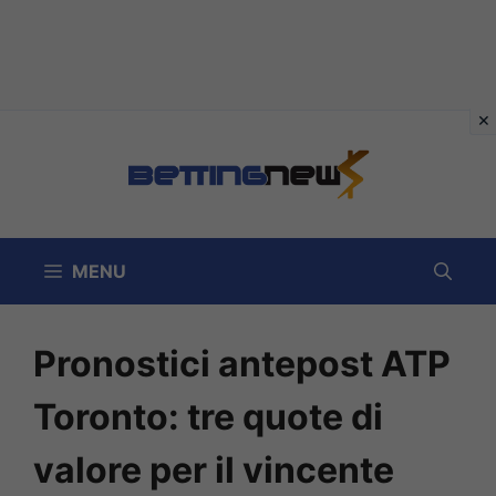
Vai
al
contenuto
MENU
Pronostici antepost ATP
Toronto: tre quote di
valore per il vincente