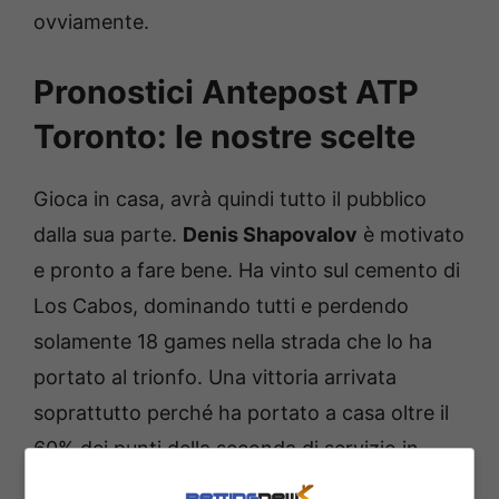
ovviamente.
Pronostici Antepost ATP
Toronto: le nostre scelte
Gioca in casa, avrà quindi tutto il pubblico
dalla sua parte.
Denis Shapovalov
è motivato
e pronto a fare bene. Ha vinto sul cemento di
Los Cabos, dominando tutti e perdendo
solamente 18 games nella strada che lo ha
portato al trionfo. Una vittoria arrivata
soprattutto perché ha portato a casa oltre il
60% dei punti della seconda di servizio in
ciascuna delle sue partite.