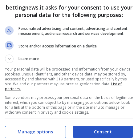
bettingnews.it asks for your consent to use your
nto del contributo offensivo era prevedibile
personal data for the following purposes:
fatto che anche la sua carriera con l’Inghilterra
in 39 partite a tre gol e quattro assist in 25 –
Personalised advertising and content, advertising and content
measurement, audience research and services development
tato un giocatore più completo.
Store and/or access information on a device
hio ai calci piazzati
Learn more
Your personal data will be processed and information from your device
e prime due partite con Tuchel a marzo, giocando
(cookies, unique identifiers, and other device data) may be stored by,
accessed by and shared with 319 partners, or used specifically by this
 e Lettonia. Come non abbia segnato contro
site. We and our partners may use precise geolocation data.
List of
partners.
occasioni da distanza ravvicinata respinte
Some vendors may process your personal data on the basis of legitimate
interest, which you can object to by managing your options below. Look
for a link at the bottom of this page or in the site menu to manage or
withdraw consent in privacy and cookie settings.
hilterra segni più volte, vale la pena puntare sui
 come possibili marcatori. La nazionale dei Tre
Manage options
Consent