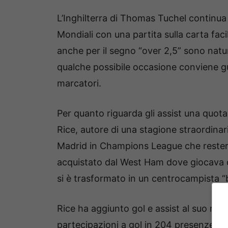
L’Inghilterra di Thomas Tuchel continua
Mondiali con una partita sulla carta faci
anche per il segno “over 2,5” sono natu
qualche possibile occasione conviene gu
marcatori.
Per quanto riguarda gli assist una quota
Rice, autore di una stagione straordinar
Madrid in Champions League che resterà 
acquistato dal West Ham dove giocava d
si è trasformato in un centrocampista 
Rice ha aggiunto gol e assist al suo rep
partecipazioni a gol in 204 presenze in