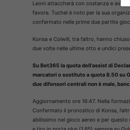
Leoni attaccherà con costanza e avrà pr
favore. Tuchel è noto per la sua organizza
confermato nelle prime due partite gioc
Konsa e Colwill, tra l’altro, hanno chius
due volte nelle ultime otto e undici pre
Su Bet365 la quota dell’assist di Decla
marcatori o sostituto a quota 8.50 su 
due difensori centrali non è male, banc
Aggiornamento ore 16:47. Nella formazio
Confermato il pronostico di Konsa, l’alt
abilissimo nel gioco aereo e per quest
e tiro in porta plus (1.85) sempre su Go