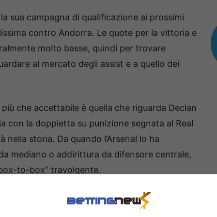
 la sua campagna di qualificazione ai prossimi
lissima contro Andorra. Le quote per la vittoria e
ralmente molto basse, quindi per trovare
ardare al mercato degli assist e a quello dei
 più che accettabile è quella che riguarda Declan
ia con la doppietta su punizione segnata al Real
nella storia. Da quando l’Arsenal lo ha
a mediano o addirittura da difensore centrale,
“box-to-box” travolgente.
ertorio: mentre aveva totalizzato 20
 Premier League con il West Ham, con l’Arsenal è