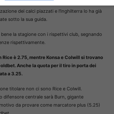
obabilmente molti angoli e calci piazzati in suo
zione dei calci piazzati e l’Inghilterra lo ha già
ate sotto la sua guida.
o bene la stagione con i rispettivi club, segnando
senze rispettivamente.
n Rice è 2.75, mentre Konsa e Colwill si trovano
Goldbet.
Anche la quota per il tiro in porta dei
ata a 3.25.
ne titolare non ci sono Rice e Colwill.
ro difensore centrale sarà Burn, gigante
o motivo da provare come marcatore plus (5.25)
ldbet.