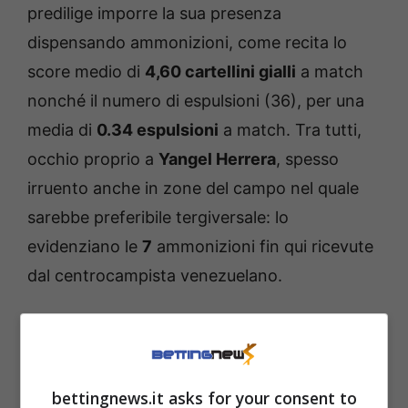
predilige imporre la sua presenza
dispensando ammonizioni, come recita lo
score medio di
4,60 cartellini gialli
a match
nonché il numero di espulsioni (36), per una
media di
0.34 espulsioni
a match. Tra tutti,
occhio proprio a
Yangel Herrera
, spesso
irruento anche in zone del campo nel quale
sarebbe preferibile tergiversale: lo
evidenziano le
7
ammonizioni fin qui ricevute
dal centrocampista venezuelano.
Possibili ammonizioni in
Serie B: i nomi da cerchiare
bettingnews.it asks for your consent to
in rosso