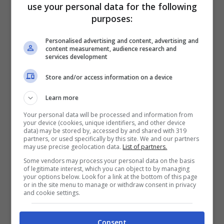
use your personal data for the following
purposes:
Molto fiscale è anche
Daniele Perenzoni
,
Personalised advertising and content, advertising and
arbitro di
Juve Stabia-Cittadella
. La posta in
content measurement, audience research and
services development
gioco per le due compagini è davvero alta,
così come la forza e il dinamismo di alcuni dei
Store and/or access information on a device
rispettivi interpreti. Ne sanno qualcosa i
Learn more
padroni di casa, ‘puniti’ da un cartellino giallo
Your personal data will be processed and information from
73 volte in stagione
. Tra le file dei gialloblu,
your device (cookies, unique identifiers, and other device
data) may be stored by, accessed by and shared with 319
intriga soprattutto l’opzione che porta a
partners, or used specifically by this site. We and our partners
may use precise geolocation data.
List of partners.
Buglio
,
non sempre pulito nei suoi interventi
Some vendors may process your personal data on the basis
of legitimate interest, which you can object to by managing
in ripiegamento.
your options below. Look for a link at the bottom of this page
or in the site menu to manage or withdraw consent in privacy
and cookie settings.
Infine, chiudiamo la nostra breve carrellata
con un’altra partita del campionato cadetto:
Consent