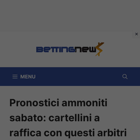
Vai
al
contenuto
MENU
Pronostici ammoniti
sabato: cartellini a
raffica con questi arbitri