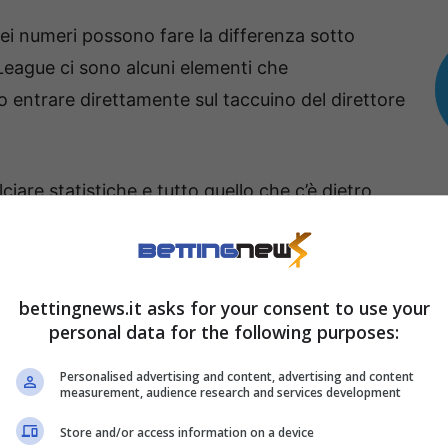
ei numeri possono fare la differenza sotto
League ci sono alcuni elementi che
o entrare direttamente sul taccuino del direttore
ciare statistiche e tutto quello che c’è dietro,
due uomini che per via di un atteggiamento non
he delle partite che vanno ad affrontare, ci
portanti.
bettingnews.it asks for your consent to use your
personal data for the following purposes:
mier League: la doppia è
Personalised advertising and content, advertising and content
measurement, audience research and services development
Store and/or access information on a device
, a Old Trafford, l’aria non sarà serena dopo