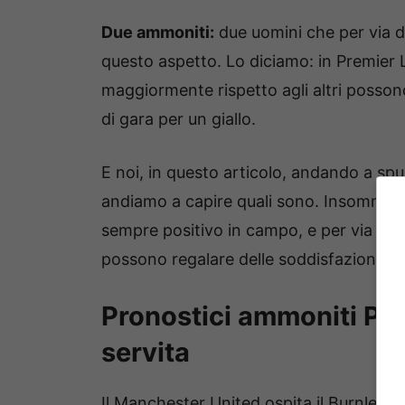
Due ammoniti:
due uomini che per via d
questo aspetto. Lo diciamo: in Premier 
maggiormente rispetto agli altri posson
di gara per un giallo.
E noi, in questo articolo, andando a spul
andiamo a capire quali sono. Insomma, 
sempre positivo in campo, e per via anc
possono regalare delle soddisfazioni im
Pronostici ammoniti Pre
servita
Il Manchester United ospita il Burnley e