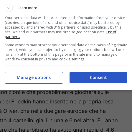
Learn more
 quarta serie dalla Carabao Cup. Nella formazione
ntrato dal prestito al Southampton nella passata
Your personal data will be processed and information from your device
(cookies, unique identifiers, and other device data) may be stored by,
n giallo, ma sono passate solamente due
accessed by and shared with 319 partners, or used specifically by this
site. We and our partners may use precise geolocation data.
List of
atto la passata stagione, crediamo fortemente
partners.
Some vendors may process your personal data on the basis of legitimate
rliamo di Lesley
Ugochukwu,
una media di 0,38
interest, which you can object to by managing your options below. Look
for a link at the bottom of this page or in the site menu to manage or
er 90 minuti. Non ha giocato nemmeno granché, ma
withdraw consent in privacy and cookie settings.
Manage options
Consent
y
dei Wolves, che giocano contro l’Everton. Un
monizioni e che probabilmente giocherà sulle
 dei Friedkin hanno inserito nella propria rosa.
arà Oliver, che nelle due gare europee che ha
4 cartellini gialli in una e 6 nell’altra. E, l’anno
gare che ha arbitrato ha avuto una media di 4,6