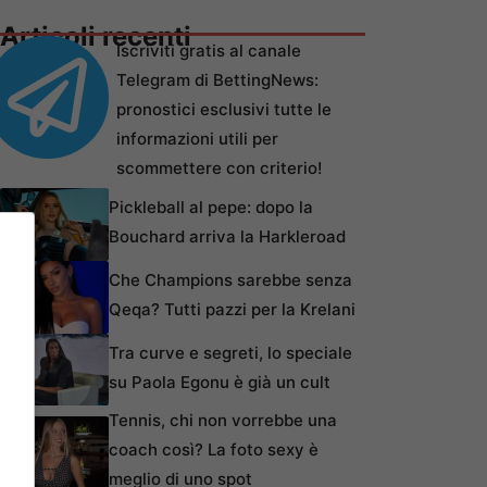
Articoli recenti
Iscriviti gratis al canale
Telegram di BettingNews:
pronostici esclusivi tutte le
informazioni utili per
scommettere con criterio!
Pickleball al pepe: dopo la
Bouchard arriva la Harkleroad
Che Champions sarebbe senza
Qeqa? Tutti pazzi per la Krelani
Tra curve e segreti, lo speciale
su Paola Egonu è già un cult
Tennis, chi non vorrebbe una
coach così? La foto sexy è
meglio di uno spot