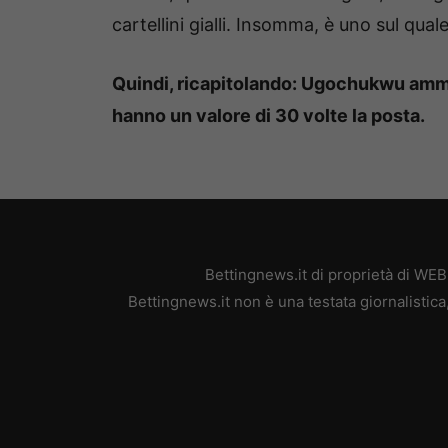
cartellini gialli. Insomma, è uno sul qua
Quindi, ricapitolando: Ugochukwu amm
hanno un valore di 30 volte la posta.
Bettingnews.it di proprietà di WE
Bettingnews.it non è una testata giornalistic