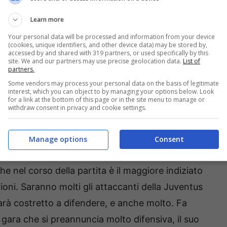
us: ecco le altre scelte
Learn more
Your personal data will be processed and information from your device
 Al Ain possono darci delle soddisfazioni. E
(cookies, unique identifiers, and other device data) may be stored by,
accessed by and shared with 319 partners, or used specifically by this
lla formazione degli Emirati Arabi, argentino,
site. We and our partners may use precise geolocation data.
List of
partners.
a commesso un numero considerevole di falli. Il
Some vendors may process your personal data on the basis of legitimate
requartisti, lo costringerà a guardare più
interest, which you can object to by managing your options below. Look
for a link at the bottom of this page or in the site menu to manage or
sere quell’uomo irruento che tutte le squadre
withdraw consent in privacy and cookie settings.
Manage options
Consent
a,
difensore egiziano, che sì, in questo caso
 nel corso della partita è il maggiore indiziato
oni. Saranno molti gli attaccanti della Juventus
 sarà costretto a difendere, e anche molto. Fa
na gara che si preannuncia molto difensiva, il suo