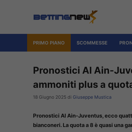
Vai
al
contenuto
PRIMO PIANO
SCOMMESSE
PRON
Pronostici Al Ain-Juv
ammoniti plus a quot
18 Giugno 2025
di
Giuseppe Mustica
Pronostici Al Ain-Juventus, ecco quatt
bianconeri. La quota a 8 è quasi una ga