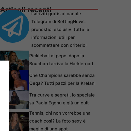
Articoli recenti
Iscriviti gratis al canale
Telegram di BettingNews:
pronostici esclusivi tutte le
informazioni utili per
scommettere con criterio!
Pickleball al pepe: dopo la
Bouchard arriva la Harkleroad
Che Champions sarebbe senza
Qeqa? Tutti pazzi per la Krelani
Tra curve e segreti, lo speciale
su Paola Egonu è già un cult
Tennis, chi non vorrebbe una
coach così? La foto sexy è
meglio di uno spot