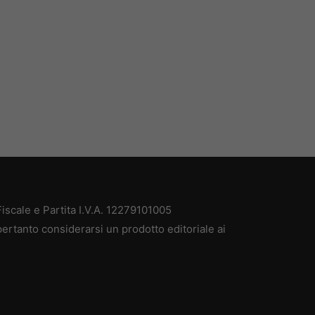
scale e Partita I.V.A. 12279101005
ertanto considerarsi un prodotto editoriale ai