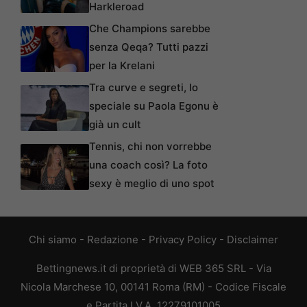
Harkleroad
Che Champions sarebbe
senza Qeqa? Tutti pazzi
per la Krelani
Tra curve e segreti, lo
speciale su Paola Egonu è
già un cult
Tennis, chi non vorrebbe
una coach così? La foto
sexy è meglio di uno spot
Chi siamo
-
Redazione
-
Privacy Policy
-
Disclaimer
Bettingnews.it di proprietà di WEB 365 SRL - Via
Nicola Marchese 10, 00141 Roma (RM) - Codice Fiscale
e Partita I.V.A. 12279101005