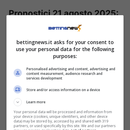
Pronostici 21 agosto 2025:
quattro Over 2,5 con quote
ridotte
bettingnews.it asks for your consent to
use your personal data for the following
In maniera emblematica, la quota dell’
Over
purposes:
2,5
è passata nell’arco di qualche giorno da
Personalised advertising and content, advertising and
1,75 a 1,57
: spia evidente della direzione
content measurement, audience research and
services development
piuttosto precisa imbeccata dagli
scommettitori. Un’altra gara sotto la nostra
Store and/or access information on a device
lente di ingrandimento è poi quella tra
Neman
Learn more
Grodno
e Rayo Vallecano che vede gli iberici
Your personal data will be processed and information from
your device (cookies, unique identifiers, and other device
decisamente favoriti.
data) may be stored by, accessed by and shared with 319
partners, or used specifically by this site. We and our partners