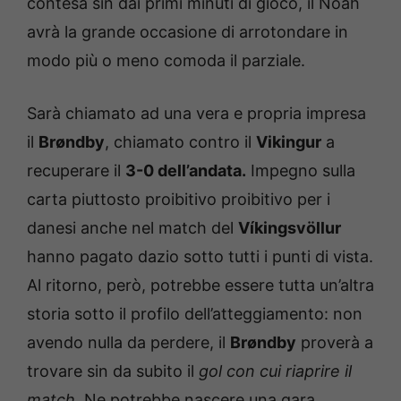
contesa sin dai primi minuti di gioco, il Noah
avrà la grande occasione di arrotondare in
modo più o meno comoda il parziale.
Sarà chiamato ad una vera e propria impresa
il
Brøndby
, chiamato contro il
Vikingur
a
recuperare il
3-0 dell’andata.
Impegno sulla
carta piuttosto proibitivo proibitivo per i
danesi anche nel match del
Víkingsvöllur
hanno pagato dazio sotto tutti i punti di vista.
Al ritorno, però, potrebbe essere tutta un’altra
storia sotto il profilo dell’atteggiamento: non
avendo nulla da perdere, il
Brøndby
proverà a
trovare sin da subito il
gol con cui riaprire il
match.
Ne potrebbe nascere una gara