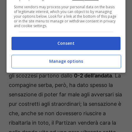
lituani – padroni indiscussi del proprio destino
Some vendors may process your personal data on the basis
– legittimeranno la loro superiorità con
of legitimate interest, which you can object to by managing
your options below. Look for a link at the bottom of this page
un’altra prova maiuscola: ad impreziosirla
or in the site menu to manage or withdraw consent in privacy
and cookie settings.
dovrebbero essere non pochi gol.
Consent
Denso di contenuti si prospetta anche
Hibernian-Partizan
. Capitalizzando la
Manage options
superiorità numerica per oltre un’ora di gioco,
gli scozzesi partono dallo
0-2 dell’andata
. La
compagine serba, però, ha dato spesso la
sensazione di poter far male agli avversari sia
pur costretti agli straordinari; la sensazione è
che, anche se non dovessero riuscire a
ribaltarla in toto, il Partizan venderà cara la