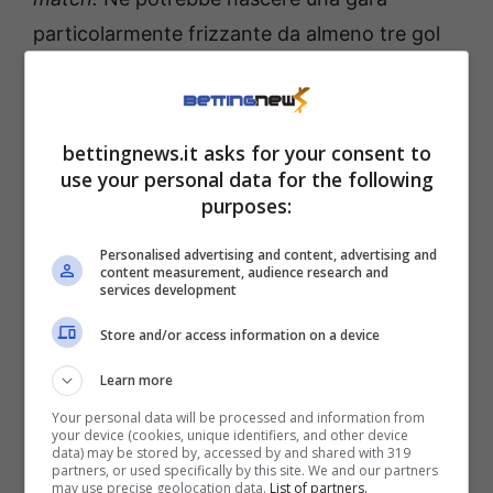
particolarmente frizzante da almeno tre gol
complessivi.
Pronostici Europa League e
bettingnews.it asks for your consent to
Conference League: raffica
use your personal data for the following
purposes:
di Over 2,5
Personalised advertising and content, advertising and
content measurement, audience research and
Un compito analogo spetta anche al
Beitar
services development
Jerusalem
, sotto di tre reti nell’
average
Store and/or access information on a device
contro il
Riga
. Al di là della difficoltà della
Learn more
rimonta, anche in questo caso va rimarcato il
Your personal data will be processed and information from
netto ridimensionamento della
quota Over
your device (cookies, unique identifiers, and other device
data) may be stored by, accessed by and shared with 319
2.5
, passata velocemente
da 1,75 a 1,57
. I
partners, or used specifically by this site. We and our partners
may use precise geolocation data.
List of partners.