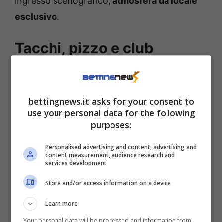
ingresso scenografico,
atmosfera da locale
esclusivo
.
Tacchi, pizzo e club
esclusivo: che diva
Potapova
bettingnews.it asks for your consent to
use your personal data for the following
C’è poi, manco a dirlo, il sottotesto, quello
purposes:
che alimenta il lato gossipparo della
faccenda. Da poco Anastasia ha ufficializzato
Personalised advertising and content, advertising and
content measurement, audience research and
la relazione con
Tallon Griekspoor
, e l’idea
services development
che questa serata natalizia possa essere
Store and/or access information on a device
stata condivisa con lui è tutt’altro che
Learn more
campata in aria. Nessuna conferma, certo.
Your personal data will be processed and information from