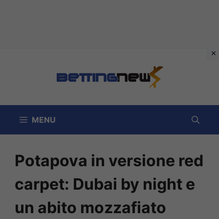
Vai
al
contenuto
MENU
Potapova in versione red
carpet: Dubai by night e
un abito mozzafiato