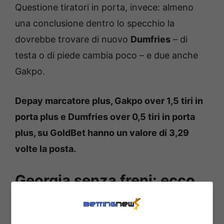
Questione tiratori in porta, invece: almeno
una conclusione dentro lo specchio la
dovrebbe trovare di nuovo
Dumfries
– di
testa o di piede cambia poco – e due anche
Gakpo.
Depay marcatore plus, Gakpo over 1,5 tiri in
porta plus e Dumfries over 0,5 tiri in porta
plus, su GoldBet hanno un valore di 3,29
volte la posta.
Georgia senza freni: ecco
chi è decisivo