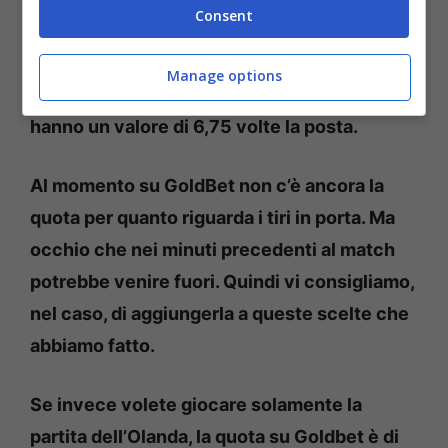
Consent
Depay marcatore plus, Gakpo over 1,5 tiri in
porta plus e Dumfries over 0,5 tiri in porta
Manage options
plus, Mikautdze marcatore plus su GoldBet
hanno un valore di 6,75 volte la posta.
Al momento su GoldBet non c’è ancora la
quota per quanto riguarda i tiri in porta. Ma
occhio che nei minuti precedenti al match
potrebbe venire fuori. Quindi vi consigliamo,
nel caso, di aggiungerla a queste scelte che
abbiamo fatto.
Se invece volete giocare solamente la
partita dell’Olanda, la quota su Goldbet è di