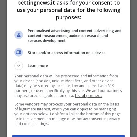
bettingnews.it asks for your consent to
Dopo la sconfitta contro la Turchia, la
use your personal data for the following
Georgia in casa contro la Bulgaria ha un
purposes:
conto aperto. Deve vincere per forza.
Personalised advertising and content, advertising and
Mikuatadze
troverà sicuramente la rete nel
content measurement, audience research and
services development
corso del match, mentre
Kvara
almeno due
conclusioni dentro lo specchio: l’ex Napoli ne
Store and/or access information on a device
ha fatte 4 in totale contro i turchi, quindi ci
Learn more
sta che possa ripetersi, eccome.
Your personal data will be processed and information from
your device (cookies, unique identifiers, and other device
data) may be stored by, accessed by and shared with 319
Almeno un tiro in porta, poi, ce lo aspettiamo
partners, or used specifically by this site. We and our partners
may use precise geolocation data.
List of partners.
anche da
Davitashvili,
a segno nel match
Some vendors may process your personal data on the basis
giocato la scorsa settimana. Esterno sinistro
of legitimate interest, which you can object to by managing
your options below. Look for a link at the bottom of this page
a tutto campo, ha le qualità di trovare i pali
or in the site menu to manage or withdraw consent in privacy
and cookie settings.
con i tempi di inserimento perfetti.