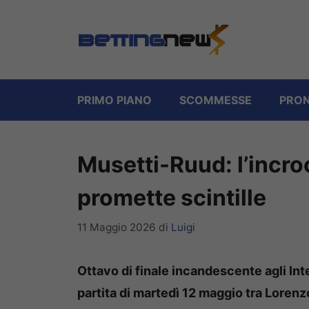
Vai
al
contenuto
PRIMO PIANO
SCOMMESSE
PRON
Musetti-Ruud: l’incro
promette scintille
11 Maggio 2026
di
Luigi
Ottavo di finale incandescente agli Inter
partita di martedì 12 maggio tra Loren