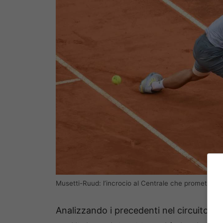
Musetti-Ruud: l’incrocio al Centrale che promette sci
Analizzando i precedenti nel circuito ma