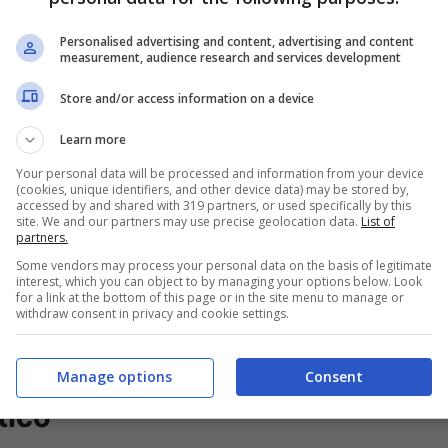
a imporsi nel 2022 sul cemento indoor di Parigi-
, ha dominato il confronto sulla
terra rossa di
Personalised advertising and content, advertising and content
measurement, audience research and services development
 ma è anche vero che da quel match sono
Store and/or access information on a device
 ancora, a quel tempo, uno dei primi 10 migliori
Learn more
Your personal data will be processed and information from your device
(cookies, unique identifiers, and other device data) may be stored by,
ggerisce, tra l’altro, una sfida più aperta
accessed by and shared with 319 partners, or used specifically by this
site. We and our partners may use precise geolocation data.
List of
 vissuto settimane di tensione per la difesa della
partners.
l Foro Italico una maturità nuova, riuscendo a
Some vendors may process your personal data on the basis of legitimate
interest, which you can object to by managing your options below. Look
uud, dal canto suo, arriva a Roma dopo aver
for a link at the bottom of this page or in the site menu to manage or
withdraw consent in privacy and cookie settings.
rti a Madrid, confermando una continuità di
 più affidabili del circuito su questa superficie.
Manage options
Consent
tico