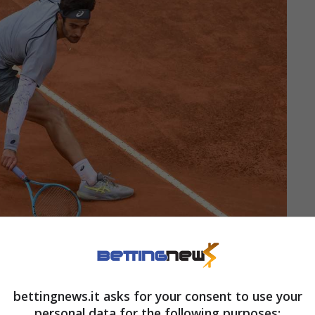
ntille (AnsaFoto) – Bettingnews.it
bettingnews.it asks for your consent to use your
ggiore, il bilancio racconta di un perfetto
personal data for the following purposes: