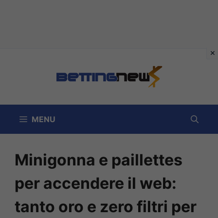
Vai
al
contenuto
MENU
Minigonna e paillettes
per accendere il web:
tanto oro e zero filtri per