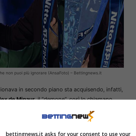
che non puoi più ignorare (AnsaFoto) – Bettingnews.it
onava in secondo piano sta acquisendo, infatti,
lex de Minaur
, il “demone”, così lo chiamano,
ne, che sta preparando un’accelerazione che
el terzo incomodo del circuito.
bettingnews.it asks for your consent to use your