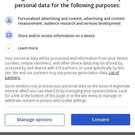
, alle porte della United Cup alle porte,
personal data for the following purposes:
a sua strategia. Non si è limitato a parlare di
Personalised advertising and content, advertising and content
merito del lavoro che ha fatto sul fisico e
measurement, audience research and services development
ersonal trainer. Spiegando, a margine, di essere
Store and/or access information on a device
ta per mettere in difficoltà i rivali che, finora,
Learn more
pugno.
Your personal data will be processed and information from your device
(cookies, unique identifiers, and other device data) may be stored by,
 che potrebbe rompere il
accessed by and shared with 319 partners, or used specifically by this
site. We and our partners may use precise geolocation data.
List of
partners.
Some vendors may process your personal data on the basis of legitimate
interest, which you can object to by managing your options below. Look
for a link at the bottom of this page or in the site menu to manage or
 diverse volte negli ultimi anni e percepisce,
withdraw consent in privacy and cookie settings.
 di quanto non fosse prima
. Pensa dunque che la
 che ci siano le condizioni, alla luce di ciò, per
Manage options
Consent