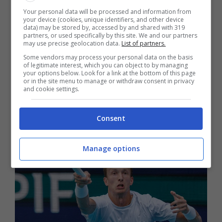
entrambi i fondamentali, ma Sinner, inutile
Your personal data will be processed and information from
your device (cookies, unique identifiers, and other device
negarlo, ha una marcia in più. E non solo
data) may be stored by, accessed by and shared with 319
partners, or used specifically by this site. We and our partners
rispetto all’avversario ceco, ma in generale.
may use precise geolocation data.
List of partners.
Some vendors may process your personal data on the basis
of legitimate interest, which you can object to by managing
Lehecka-Sinner: il
your options below. Look for a link at the bottom of this page
or in the site menu to manage or withdraw consent in privacy
pronostico
and cookie settings.
Consent
Manage options