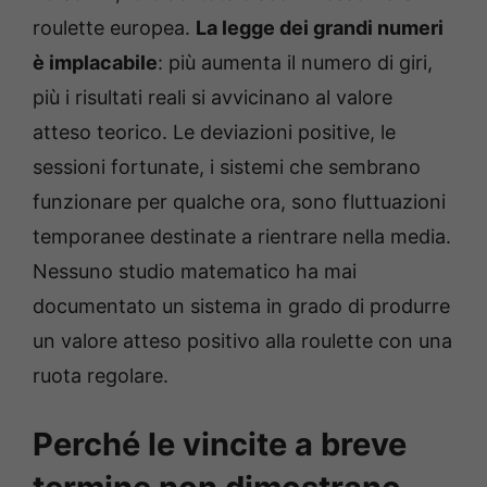
roulette europea.
La legge dei grandi numeri
è implacabile
: più aumenta il numero di giri,
più i risultati reali si avvicinano al valore
atteso teorico. Le deviazioni positive, le
sessioni fortunate, i sistemi che sembrano
funzionare per qualche ora, sono fluttuazioni
temporanee destinate a rientrare nella media.
Nessuno studio matematico ha mai
documentato un sistema in grado di produrre
un valore atteso positivo alla roulette con una
ruota regolare.
Perché le vincite a breve