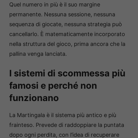
Quel numero in più è il suo margine
permanente. Nessuna sessione, nessuna
sequenza di giocate, nessuna strategia può
cancellarlo. È matematicamente incorporato
nella struttura del gioco, prima ancora che la
pallina venga lanciata.
I sistemi di scommessa più
famosi e perché non
funzionano
La Martingala è il sistema più antico e più
frainteso. Prevede di raddoppiare la puntata
dopo ogni perdita, con l’idea di recuperare