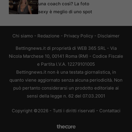
una coach così? La foto
sexy è meglio di uno spot
Chi siamo
-
Redazione
-
Privacy Policy
-
Disclaimer
Bettingnews.it di proprietà di WEB 365 SRL - Via
Nicola Marchese 10, 00141 Roma (RM) - Codice Fiscale
e Partita I.V.A. 12279101005
Bettingnews.it non è una testata giornalistica, in
quanto viene aggiornato senza alcuna periodicità. Non
può pertanto considerarsi un prodotto editoriale ai
sensi della legge n. 62 del 07.03.2001
Copyright ©2026 - Tutti i diritti riservati -
Contattaci