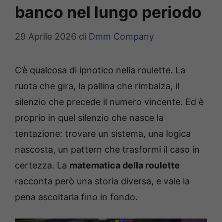
banco nel lungo periodo
29 Aprile 2026
di
Dmm Company
C’è qualcosa di ipnotico nella roulette. La
ruota che gira, la pallina che rimbalza, il
silenzio che precede il numero vincente. Ed è
proprio in quel silenzio che nasce la
tentazione: trovare un sistema, una logica
nascosta, un pattern che trasformi il caso in
certezza. La
matematica della roulette
racconta però una storia diversa, e vale la
pena ascoltarla fino in fondo.