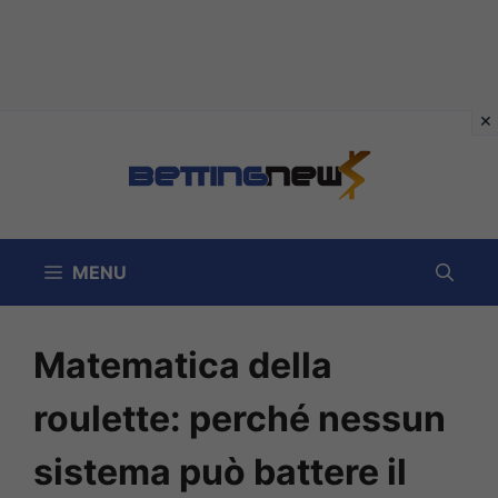
Vai
al
contenuto
MENU
Matematica della
roulette: perché nessun
sistema può battere il