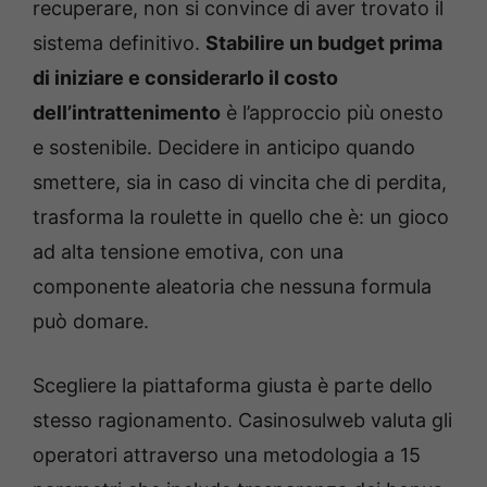
recuperare, non si convince di aver trovato il
sistema definitivo.
Stabilire un budget prima
di iniziare e considerarlo il costo
dell’intrattenimento
è l’approccio più onesto
e sostenibile. Decidere in anticipo quando
smettere, sia in caso di vincita che di perdita,
trasforma la roulette in quello che è: un gioco
ad alta tensione emotiva, con una
componente aleatoria che nessuna formula
può domare.
Scegliere la piattaforma giusta è parte dello
stesso ragionamento. Casinosulweb valuta gli
operatori attraverso una metodologia a 15