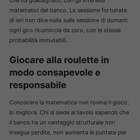
che ha guadagnato, con gli interessi
matematici del banco. La sessione fortunata
di ieri non dice nulla sulla sessione di domani:
ogni giro ricomincia da zero, con le stesse
probabilità immutabili.
Giocare alla roulette in
modo consapevole e
responsabile
Conoscere la matematica non rovina il gioco:
lo migliora. Chi si siede al tavolo sapendo che
il banco ha un vantaggio strutturale non
insegue perdite, non aumenta le puntate per