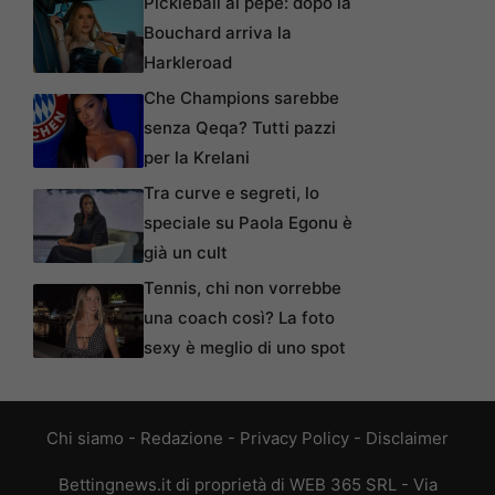
Pickleball al pepe: dopo la
Bouchard arriva la
Harkleroad
Che Champions sarebbe
senza Qeqa? Tutti pazzi
per la Krelani
Tra curve e segreti, lo
speciale su Paola Egonu è
già un cult
Tennis, chi non vorrebbe
una coach così? La foto
sexy è meglio di uno spot
Chi siamo
-
Redazione
-
Privacy Policy
-
Disclaimer
Bettingnews.it di proprietà di WEB 365 SRL - Via