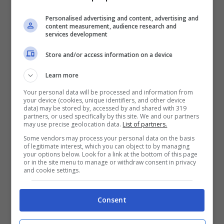
Ruse muoversi con outfit così ricercati è la
Personalised advertising and content, advertising and
prova di una consapevolezza estetica che
content measurement, audience research and
services development
poche colleghe riescono a eguagliare,
Store and/or access information on a device
trasformando ogni sua apparizione in un
piccolo evento fashion.
Learn more
Your personal data will be processed and information from
your device (cookies, unique identifiers, and other device
data) may be stored by, accessed by and shared with 319
partners, or used specifically by this site. We and our partners
may use precise geolocation data.
List of partners.
Some vendors may process your personal data on the basis
of legitimate interest, which you can object to by managing
your options below. Look for a link at the bottom of this page
or in the site menu to manage or withdraw consent in privacy
and cookie settings.
Consent