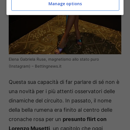
Manage options
Elena Gabriela Ruse, magnetismo allo stato puro
(Instagram) – Bettingnews.it
Questa sua capacità di far parlare di sé non è
una novità per i più attenti osservatori delle
dinamiche del circuito. In passato, il nome
della bella rumena era finito al centro delle
cronache rosa per un
presunto flirt con
Lorenzo Musetti
, un capitolo che oggi