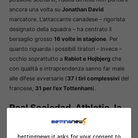
ancora una volta su
Jonathan David
marcatore. L’attaccante canadese – rigorista
designato della squadra – ha centrato il
bersaglio grosso
16 volte in stagione
. Per
quanto riguarda i possibili tiratori – invece –
occhio soprattutto a
Rabiot e Hojbjerg
che
con qualità e intraprendenza sanno far male
alle difese avversarie (
37 i tiri complessivi
del
francese,
31 per l’ex Tottenham
).
Real Sociedad-Athletic, la
scelta su marcatore e
tiratori della gara
bettingnews.it asks for your consent to