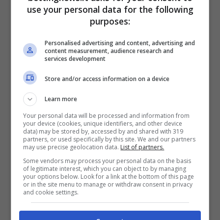
use your personal data for the following
Non meno importante è la sfida di Liga
purposes:
dell’
Estadio Municipal de Anoeta
tra
Real
Personalised advertising and content, advertising and
Sociedad ed Athletic
, con i baschi chiamati a
content measurement, audience research and
services development
riscattare la delusione, tremenda, maturata in
Store and/or access information on a device
Europa League per mano del Manchester
United. Certo, contro
Oyarzabal
e compagni
Learn more
il compito non sarà affatto facile. E proprio il
Your personal data will be processed and information from
your device (cookies, unique identifiers, and other device
tuttocampista della
Real Sociedad
, autore di
data) may be stored by, accessed by and shared with 319
partners, or used specifically by this site. We and our partners
8 reti in stagione
, è uno dei candidati più
may use precise geolocation data.
List of partners.
autorevoli a mettere a segno almeno un gol.
Some vendors may process your personal data on the basis
of legitimate interest, which you can object to by managing
your options below. Look for a link at the bottom of this page
or in the site menu to manage or withdraw consent in privacy
Per quanto concerne i possibili tiratori,
and cookie settings.
invece, occhio a
Sancet
, sempre una mina