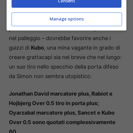
vagante e in grado di fare la differenza
Consent
quando si inserisce a fari spenti. Soprattutto
Manage options
se condotta ad alti ritmi, la trasmissione di
palla della Real Sociedad – da sempre maestri
nel palleggio – dovrebbe favorire anche i
guizzi di
Kubo
, una mina vagante in grado di
creare grattacapi sia nel breve che nel lungo:
un suo tiro nello specchio della porta difeso
da Simon non sembra utopistico.
Jonathan David marcatore plus, Rabiot e
Hojbjerg Over 0.5 tiro in porta plus;
Oyarzabal marcatore plus, Sancet e Kubo
Over 0.5 sono quotati complessivamente
60.