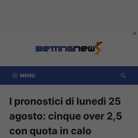
Vai
al
contenuto
MENU
I pronostici di lunedì 25
agosto: cinque over 2,5
con quota in calo