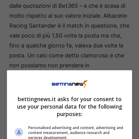
dalle quotazioni di
Bet365
– e che è scesa di
molto rispetto al suo valore iniziale. Albacete-
Racing Santander è il match in questione, che
vale poco di più 1,50 volte la posta ma che,
fino a qualche giorno fa, valeva due volte la
posta. Un calo come detto clamoroso e che
non possiamo non prendere in
considerazione.
Si gioca anche nella Serie B olandese, e in
bettingnews.it asks for your consent to
questo caso il colpo potrebbe essere quello di
use your personal data for the following
purposes:
Utrecht e Jong Ajax. Sì, almeno tre reti in
questa partita ci appaiono assicurati.
Personalised advertising and content, advertising and
content measurement, audience research and
Wieczysta Krakow – Gornik Leczna, seconda
services development