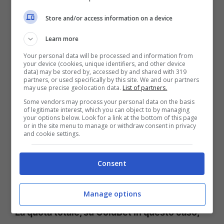
divisione polacca, è la gara che abbiamo
Store and/or access information on a device
scelto per continuare il nostro giro per
l’Europa,
mentre Bnei Sakhnin – Beitar
Learn more
Jerusalem del campionato israeliano è quella
Your personal data will be processed and information from
your device (cookies, unique identifiers, and other device
che potrebbe regalare almeno tre reti
data) may be stored by, accessed by and shared with 319
partners, or used specifically by this site. We and our partners
complessive. Chiudiamo, infine, il cerchio,
may use precise geolocation data.
List of partners.
Some vendors may process your personal data on the basis
con un match di un campionato minore,
of legitimate interest, which you can object to by managing
your options below. Look for a link at the bottom of this page
quello inglese in questo caso: BedfordTown –
or in the site menu to manage or withdraw consent in privacy
and cookie settings.
South Shields è quella che ha avuto un calo
assai sensibile.
Consent
Come al solito sotto potrete vedere la lista
Manage options
completa delle partite che abbiamo scelto.
La quota totale, su GoldBet in questo caso,