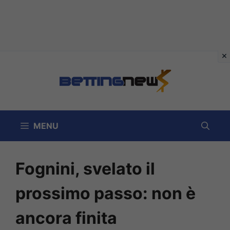
Vai
al
contenuto
MENU
Fognini, svelato il
prossimo passo: non è
ancora finita