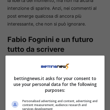
la libertà del momento, ma non ha alcuna
intenzione di sparire. Anzi, nei commenti al
post emerge qualcosa di ancora più
interessante, che non si può ignorare.
Fabio Fognini e un futuro
tutto da scrivere
Un follower scrive: “Ti aspettiamo in tv”. La
risposta di Fabio? Un secco, eloquente
bettingnews.it asks for your consent to
“Magari!”.
Una parola sola, ma sufficiente a
use your personal data for the following
riaprire il dibattito. Fognini ha già ammesso di
purposes:
essere disponibile per esibizioni e apparizioni
Personalised advertising and content, advertising and
legate al tennis, ma il mondo della
content measurement, audience research and
services development