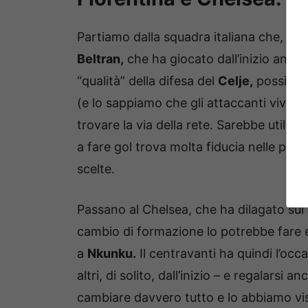
Partiamo dalla squadra italiana che, da
Beltran,
che ha giocato dall’inizio anc
“qualità” della difesa del
Celje,
possiamo 
(e lo sappiamo che gli attaccanti vivono 
trovare la via della rete. Sarebbe utile p
a fare gol trova molta fiducia nelle pro
scelte.
Passano al Chelsea, che ha dilagato su
cambio di formazione lo potrebbe fare e
a
Nkunku.
Il centravanti ha quindi l’occa
altri, di solito, dall’inizio – e regalars
cambiare davvero tutto e lo abbiamo vis