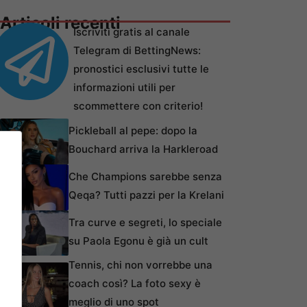
Articoli recenti
Iscriviti gratis al canale
Telegram di BettingNews:
pronostici esclusivi tutte le
informazioni utili per
scommettere con criterio!
Pickleball al pepe: dopo la
Bouchard arriva la Harkleroad
Che Champions sarebbe senza
Qeqa? Tutti pazzi per la Krelani
Tra curve e segreti, lo speciale
su Paola Egonu è già un cult
Tennis, chi non vorrebbe una
coach così? La foto sexy è
meglio di uno spot