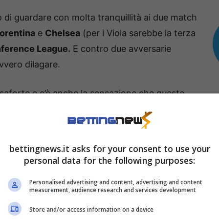
 di guardare con molta tranquillità ai due match
iorentina
e
Chelsea
(per i Viola sarebbe la terza
ference League.
E contro due avversarie
vero dilagare.
saforte e c’è anche la sensazione che queste
ell’ultimo atto di questo torneo. Vedremo come
i stanno per entrambe. Come ci stanno le
dare a segno quasi con regolarità disarmante nel
bettingnews.it asks for your consent to use your
amma
. Sì, non c’è nessuna possibilità che queste
personal data for the following purposes:
ntesimo. Quello che s’è visto una settimana fa
Personalised advertising and content, advertising and content
cose del genere.
measurement, audience research and services development
Store and/or access information on a device
cco i marcatori