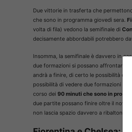
Due vittorie in trasferta che permettono
che sono in programma giovedì sera.
F
volta di fila) vedono la semifinale di
Con
decisamente abbordabili potrebbero dav
Insomma, la semifinale è davvero in cas
due formazioni si possano affrontare n
andrà a finire, di certo le possibilità c
possibilità di vedere due formazioni an
corso dei
90 minuti che sono in progr
due partite possano finire oltre il nova
non lascia spazio davvero a ribaltoni o 
Fiorentina e Chelsea: e