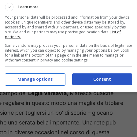
Learn more
vanti, si dovrebbe presentare non solo con
Your personal data will be processed and information from your device
(cookies, unique identifiers, and other device data) may be stored by,
he in Slovenia, ma anche con Moise
Kean.
Vista la
accessed by and shared with 319 partners, or used specifically by this
site. We and our partners may use precise geolocation data.
List of
tranquillamente affermate che i due attaccanti
partners.
per il gol) che tutte e due possano riuscire a
Some vendors may process your personal data on the basis of legitimate
interest, which you can object to by managing your options below. Look
er tutti, anche per loro: si sa, quando uno riesce
for a link at the bottom of this page or in the site menu to manage or
withdraw consent in privacy and cookie settings.
prie qualità. Sono queste, insomma, le nostre
Manage options
Consent
l campo del
Legia Varsavia,
Maresca qualche
 regalare in questo modo una maglia da titolare
sione per togliersi un po’ di scorie – giocano
i anche una serata bella importante. Una rete può
to in diverse occasioni nel corso di questa