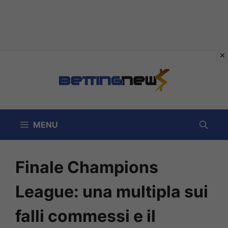
Vai
al
contenuto
MENU
Finale Champions
League: una multipla sui
falli commessi e il