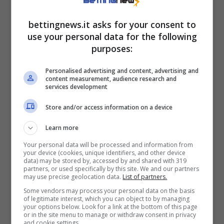
impiegati da Luis Enrique ci sono Pacho,
Nuno Mendes, Joao Neves e Hakimi che sono
bettingnews.it asks for your consent to
pure nelle prime quattro posizioni per media
use your personal data for the following
purposes:
di falli commessi a partita in Champions
League nel PSG. Tra questi escludiamo solo
Personalised advertising and content, advertising and
content measurement, audience research and
Nuno Mendes: la quota proposta di 1.20 è
services development
troppo bassa.
Store and/or access information on a device
Nell’Inter lo stesso identikit tracciato per
Learn more
quelli del PSG riguarda invece Barella, Bastoni
Your personal data will be processed and information from
your device (cookies, unique identifiers, and other device
e Mkhitaryan.
data) may be stored by, accessed by and shared with 319
partners, or used specifically by this site. We and our partners
may use precise geolocation data.
List of partners.
La multipla con over 0,5 falli commessi di
Some vendors may process your personal data on the basis
of legitimate interest, which you can object to by managing
Pacho, Nuno Mendes, Joao Neves, Hakimi,
your options below. Look for a link at the bottom of this page
or in the site menu to manage or withdraw consent in privacy
Calhanoglu, Barella, Bastoni e Mkhitaryan fa
and cookie settings.