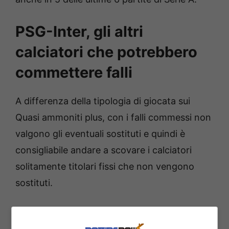
PSG-Inter, gli altri
calciatori che potrebbero
commettere falli
A differenza della tipologia di giocata sui
Quasi ammoniti plus, con i falli commessi non
valgono gli eventuali sostituti e quindi è
consigliabile andare a scovare i calciatori
solitamente titolari fissi che non vengono
sostituti.
Nel PSG tra i calciatori maggiormente