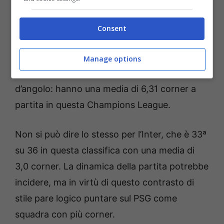
un totale di 11.86 su Goldbet.
Consent
Infine il pronostico sui calci d’angolo. Il PSG è
una squadra che ama sfruttare le fasce e
Manage options
questo li ha portati a battere diversi calci
d’angolo: hanno una media di 6,31 corner a
partita in questa Champions League.
Non si può dire lo stesso per l’Inter, che è 33ª
su 36 in questa classifica con una media di
3,0 corner. La dinamica della partita potrebbe
incidere, ma in virtù di questo contrasto di
stile pare logico puntare sul PSG come
squadra con più corner.