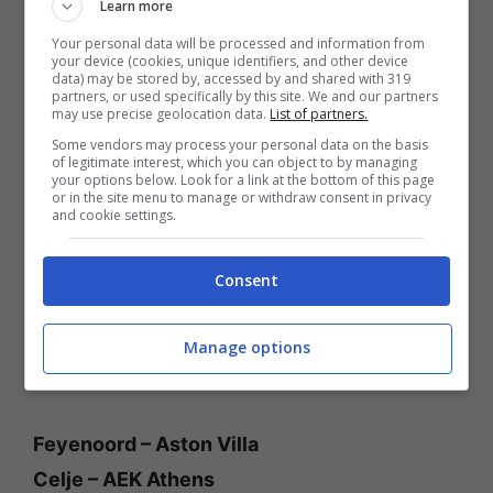
Learn more
che dal proprio canto subisce anche un certo
Your personal data will be processed and information from
your device (cookies, unique identifiers, and other device
numero di reti. Chiudiamo infine il cerchio di
data) may be stored by, accessed by and shared with 319
partners, or used specifically by this site. We and our partners
questi match con la partita di Conference
may use precise geolocation data.
List of partners.
League tra
Celje
e
Aek Atene:
un match che
Some vendors may process your personal data on the basis
of legitimate interest, which you can object to by managing
in questo caso ha avuto un calo minimo, ma
your options below. Look for a link at the bottom of this page
or in the site menu to manage or withdraw consent in privacy
c’è stato.
and cookie settings.
Quindi, sotto, potrete anche vedere di nuovo
Consent
tutti i match che abbiamo scelto per voi. Qui,
invece, vi diciamo che la quota totale su
Manage options
GoldBet è di 6,31 volte la posta.
Feyenoord – Aston Villa
Celje – AEK Athens