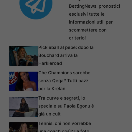
BettingNews: pronostici
esclusivi tutte le
informazioni utili per
scommettere con
criterio!
Pickleball al pepe: dopo la
Bouchard arriva la
Harkleroad
Che Champions sarebbe
senza Qeqa? Tutti pazzi
per la Krelani
Tra curve e segreti, lo
speciale su Paola Egonu è
già un cult
Tennis, chi non vorrebbe
una coach così? La foto