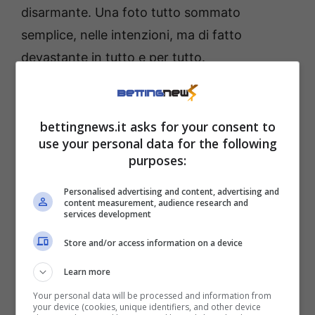
disarmante. Una foto tutto sommato
semplice, nelle intenzioni, ma di fatto
devastante in tutto e per tutto.
Ekaterina Makarova, una
bellezza che non ha
bettingnews.it asks for your consent to
use your personal data for the following
bisogno di luce
purposes:
Personalised advertising and content, advertising and
Il bikini, minimal e ben calibrato, accompagna
content measurement, audience research and
services development
le forme senza rubare la scena. Il lato B,
inevitabilmente protagonista nello scatto più
Store and/or access information on a device
commentato, non è ostentato ma
Learn more
semplicemente lì, in primo piano, come se
Your personal data will be processed and information from
your device (cookies, unique identifiers, and other device
fosse la cosa più naturale del mondo.