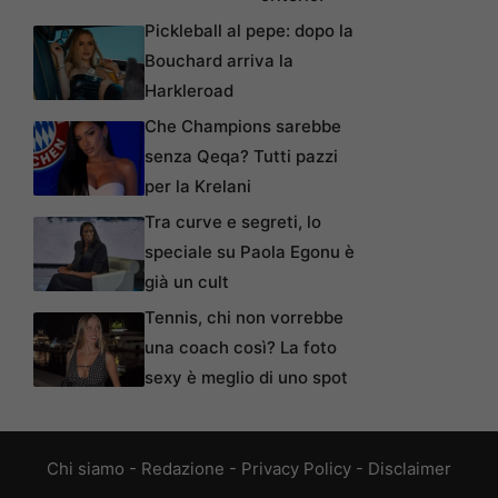
Pickleball al pepe: dopo la
Bouchard arriva la
Harkleroad
Che Champions sarebbe
senza Qeqa? Tutti pazzi
per la Krelani
Tra curve e segreti, lo
speciale su Paola Egonu è
già un cult
Tennis, chi non vorrebbe
una coach così? La foto
sexy è meglio di uno spot
Chi siamo
-
Redazione
-
Privacy Policy
-
Disclaimer