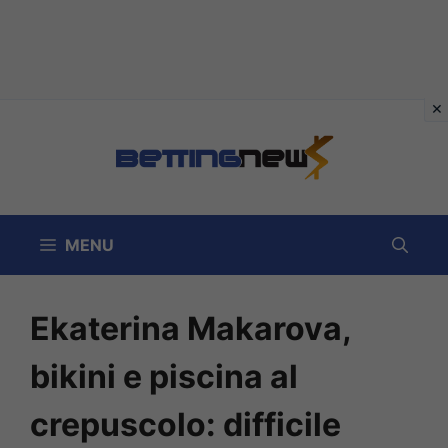
Vai
al
contenuto
MENU
Ekaterina Makarova,
bikini e piscina al
crepuscolo: difficile