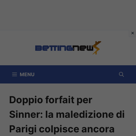
Vai
al
contenuto
MENU
Doppio forfait per
Sinner: la maledizione di
Parigi colpisce ancora