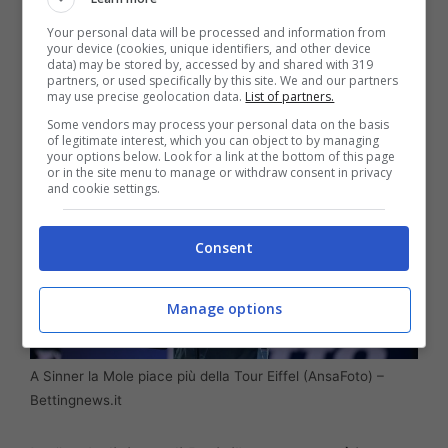
della
Coppa Davis
, per chiudere
definitivamente la stagione e prepararsi al
Your personal data will be processed and information from
your device (cookies, unique identifiers, and other device
2026 con energie completamente rinnovate.
data) may be stored by, accessed by and shared with 319
partners, or used specifically by this site. We and our partners
may use precise geolocation data.
List of partners.
Some vendors may process your personal data on the basis
of legitimate interest, which you can object to by managing
your options below. Look for a link at the bottom of this page
or in the site menu to manage or withdraw consent in privacy
and cookie settings.
Consent
Manage options
A Sinner la Mole piace più della Tour Eiffel (AnsaFoto) –
Bettingnews.it