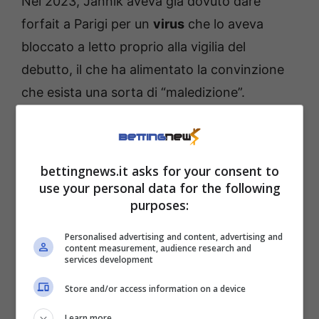
Nel 2023, Jannik aveva già dovuto dare
forfait a Parigi per un
virus
che lo aveva
bloccato a letto proprio alla vigilia del
debutto, il che ha alimentato la convinzione
che esista una sorta di “maledizione”.
Quest’anno la motivazione sarebbe invece
strategica, non “medica”: il focus, appunto, è
tutto su Torino. Ma non è tutto.
bettingnews.it asks for your consent to
use your personal data for the following
A Sinner la Mole piace più
purposes:
della Tour Eiffel
Personalised advertising and content, advertising and
content measurement, audience research and
services development
Subito dopo, come riferito ancora da Eterno,
Store and/or access information on a device
potrebbe rinunciare anche alla fase finale
Learn more