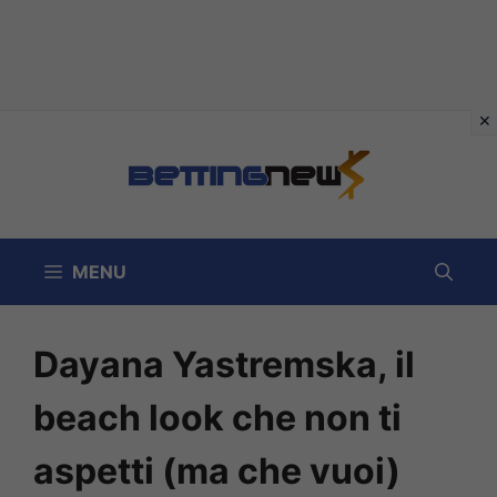
Vai
al
contenuto
MENU
Dayana Yastremska, il
beach look che non ti
aspetti (ma che vuoi)