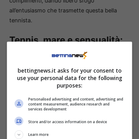
complimenti, dando libero sfogo
all’entusiasmo che trasmette questa bella
tennista.
Tennis, mare e sensualità:
Yastremska firma il
carosello più cliccato
bettingnews.it asks for your consent to
use your personal data for the following
La Yastremska non è nuova a contenuti che
purposes:
spingono l’acceleratore sul suo fascino e sulla
Personalised advertising and content, advertising and
sua bellezza: in passato aveva già catturato
content measurement, audience research and
services development
l’attenzione dei social con
scatti sensuali
, ma
questo album ha un potere visivo che fatica a
Store and/or access information on a device
passare inosservato. L’atmosfera tropicale e
Learn more