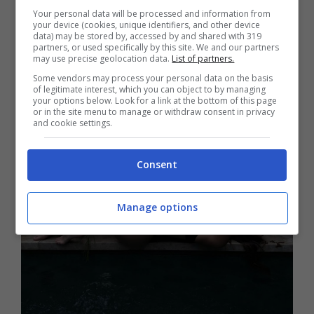
la palette monocromatica del suo costume la
Your personal data will be processed and information from
your device (cookies, unique identifiers, and other device
trasformano da semplice vacanziera a
data) may be stored by, accessed by and shared with 319
partners, or used specifically by this site. We and our partners
protagonista di un racconto social che
may use precise geolocation data.
List of partners.
mischia lifestyle e glamour in modo molto
Some vendors may process your personal data on the basis
of legitimate interest, which you can object to by managing
efficace.
your options below. Look for a link at the bottom of this page
or in the site menu to manage or withdraw consent in privacy
and cookie settings.
Consent
Manage options