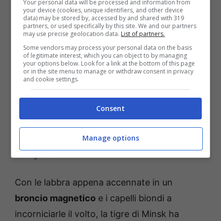
Your personal data will be processed and information from
your device (cookies, unique identifiers, and other device
data) may be stored by, accessed by and shared with 319
partners, or used specifically by this site. We and our partners
may use precise geolocation data.
List of partners.
Some vendors may process your personal data on the basis
of legitimate interest, which you can object to by managing
your options below. Look for a link at the bottom of this page
or in the site menu to manage or withdraw consent in privacy
and cookie settings.
Consent
Manage options
Sabalenka, una tigre vestita Gucci (Instagram) –
Bettingnews.it
Con le labbra appena accennate in un
broncio magnetico
e i capelli biondi a
incorniciarle il volto, la tigre di Minsk ha