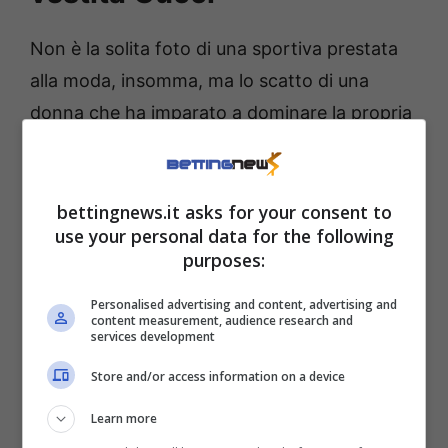
Non è la solita foto di una sportiva prestata
alla moda, insomma, ma lo scatto di una
donna che ha imparato a dominare la propria
immagine con la stessa ferocia con cui
colpisce la pallina. La scelta di Gucci, brand
che sta legando il suo nome ai più grandi
bettingnews.it asks for your consent to
use your personal data for the following
talenti del tennis mondiale, non è casuale:
purposes:
sottolinea lo status di Aryna come icona
globale.
Personalised advertising and content, advertising and
content measurement, audience research and
services development
Store and/or access information on a device
Learn more