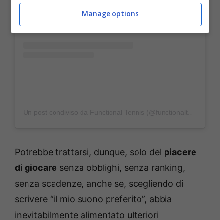
Manage options
Un post condiviso da Functional Tennis (@functionaltennis)
Potrebbe trattarsi, dunque, solo del
piacere
di giocare
senza obblighi, senza ranking,
senza scadenze, anche se, scegliendo di
scrivere “il mio suono preferito”, abbia
inevitabilmente alimentato ulteriori