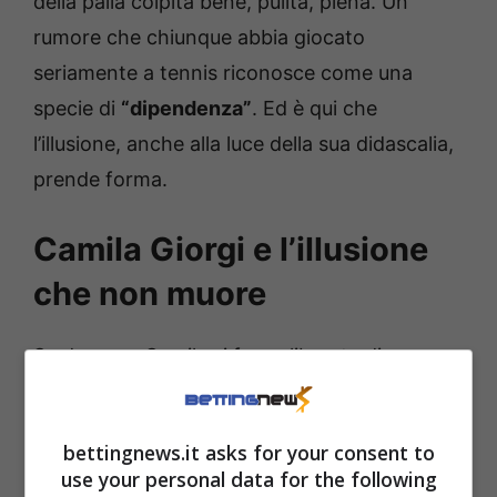
della palla colpita bene, pulita, piena. Un
rumore che chiunque abbia giocato
seriamente a tennis riconosce come una
specie di
“dipendenza”
. Ed è qui che
l’illusione, anche alla luce della sua didascalia,
prende forma.
Camila Giorgi e l’illusione
che non muore
Se davvero Camila si fosse liberata di un
peso, come in molti avevano pensato, perché
tornare a parlarne così spesso? Perché
bettingnews.it asks for your consent to
mostrare scambi, allenamenti, dettagli
use your personal data for the following