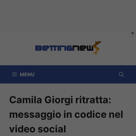
Vai
al
contenuto
MENU
Camila Giorgi ritratta:
messaggio in codice nel
video social