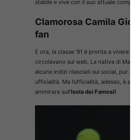
stabile e vive con il suo attuale compag
Clamorosa Camila Giorgi
fan
E ora, la classe ’91 è pronta a vivere 
circolavano sul web. La nativa di Mace
alcune indizi rilasciati sui social, pur n
ufficialità. Ma l’ufficialità, adesso, è arr
ammirare sull’
Isola dei Famosi!