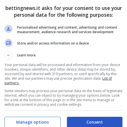
no.
bettingnews.it asks for your consent to use your
personal data for the following purposes:
, arriva una sorpresa per i
Personalised advertising and content, advertising and content
measurement, audience research and services development
Store and/or access information on a device
una nuova avventura, dando seguito ai rumors che
Learn more
rata aveva
alimentato queste voci
tramite
on potendo addure ai segnali alcun carattere di
Your personal data will be processed and information from your device
(cookies, unique identifiers, and other device data) may be stored by,
ivata. E i suoi fan non vedono l’ora di poterla
accessed by and shared with 319 partners, or used specifically by this
site. We and our partners may use precise geolocation data.
List of
partners.
Some vendors may process your personal data on the basis of legitimate
interest, which you can object to by managing your options below. Look
for a link at the bottom of this page or in the site menu to manage or
withdraw consent in privacy and cookie settings.
Manage options
Consent