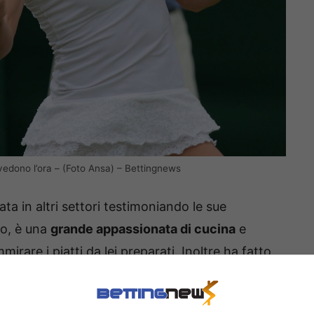
n vedono l’ora – (Foto Ansa) – Bettingnews
rata in altri settori testimoniando le sue
io, è una
grande appassionata di cucina
e
rare i piatti da lei preparati. Inoltre ha fatto
ervistando i principali volti dell’Atp 250 di Buenos
 lì, in Argentina, dove si è trasferita in pianta